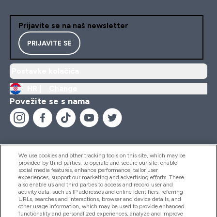
Prijavite se na naš newsletter
PRIJAVITE SE
Postavke kolačića
HR |
Change
Povežite se s nama
We use cookies and other tracking tools on this site, which may be
provided by third parties, to operate and secure our site, enable
Pomoć I Informacije
social media features, enhance performance, tailor user
experiences, support our marketing and advertising efforts. These
also enable us and third parties to access and record user and
activity data, such as IP addresses and online identifiers, referring
Proizvodi
URLs, searches and interactions, browser and device details, and
other usage information, which may be used to provide enhanced
functionality and personalized experiences, analyze and improve