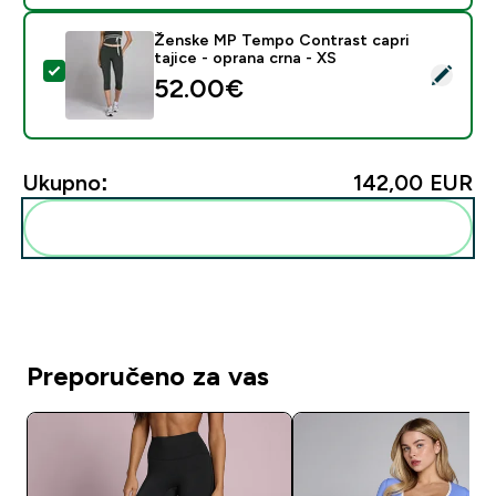
Ženske MP Tempo Contrast capri
tajice - oprana crna - XS
Odaberi ovaj proizvod - Ženske MP Tempo Contrast cap
52.00€‎
Ukupno:
142,00 EUR‎
Dodaj ovo u svoju rutinu
Preporučeno za vas