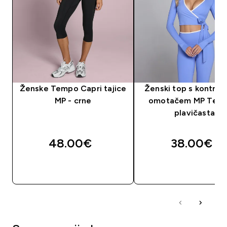
Ženske Tempo Capri tajice
Ženski top s kontras
MP - crne
omotačem MP Temp
plavičasta
48.00€‎
38.00€‎
BRZA KUPNJA
BRZA KUPNJA