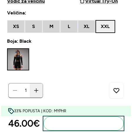
Vodič za veličinu
Virtual Try-On
Veličina:
XS
S
M
L
XL
XXL
Boja: Black
33% POPUSTA | KOD: MYPHR
46.00€‎
Dodaj u košaricu