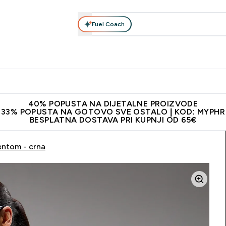
Fuel Coach
Prehrana
Odjeća
Vitamini
Snackovi
Vegan
Per
Enter Proteini submenu
Enter Prehrana submenu
Enter Odjeća submenu
Enter Vitamini submenu
Enter Snackovi 
Enter 
⌄
⌄
⌄
⌄
⌄
⌄
ji od 65€
Najnovija odjeća
Proizvodi najveće kvalitete
Prepor
40% POPUSTA NA DIJETALNE PROIZVODE
33% POPUSTA NA GOTOVO SVE OSTALO | KOD: MYPHR
BESPLATNA DOSTAVA PRI KUPNJI OD 65€
entom - crna