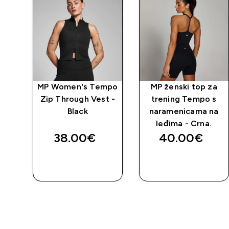
y
MP Women's Tempo
MP ženski top za
ke
Zip Through Vest -
trening Tempo s
 -
Black
naramenicama na
leđima - Crna.
38.00€‎
40.00€‎
BRZA
BRZA
KUPNJA
KUPNJA