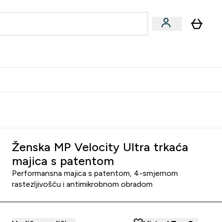
formance
submenu
Vegan submenu
Enter Performance submenu
⌄
učite prijatelju i zaradite 10 EUR
Ženska MP Velocity Ultra trkaća
majica s patentom
Performansna majica s patentom, 4-smjernom
rastezljivošću i antimikrobnom obradom