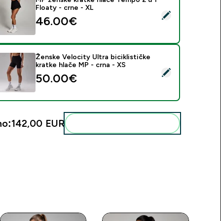
Floaty - crne - XL
daberi ovaj proizvod - MP ženske kratke hlače Tempo 2 u 1 Flo
46.00€‎
Ženske Velocity Ultra biciklističke
kratke hlače MP - crna - XS
daberi ovaj proizvod - Ženske Velocity Ultra biciklističke kratk
50.00€‎
no:
142,00 EUR‎
Dodaj ovo u svoju rutinu