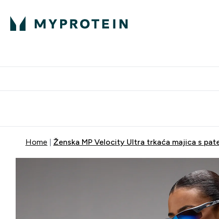
Proteini
Besplatna dostava pri kupn
Home
Ženska MP Velocity Ultra trkaća majica s pat