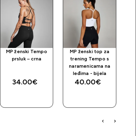
MP ženski Tempo
MP ženski top za
MP
prsluk – crna
trening Tempo s
(
naramenicama na
be
leđima - bijela
34.00€‎
40.00€‎
BRZA
BRZA
KUPNJA
KUPNJA