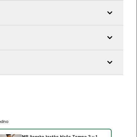
jedno
MP ženske kratke hlače Tempo 2 u 1