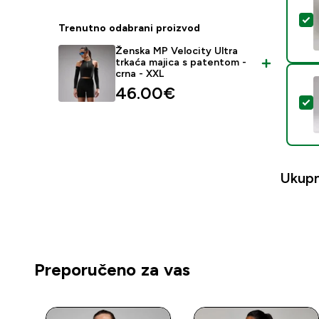
O
Trenutno odabrani proizvod
Ženska MP Velocity Ultra
trkaća majica s patentom -
crna - XXL
46.00€‎
O
Ukup
Preporučeno za vas