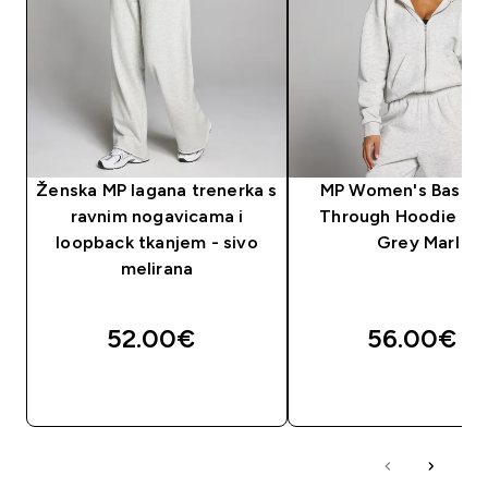
Ženska MP lagana trenerka s
MP Women's Basics
ravnim nogavicama i
Through Hoodie - L
loopback tkanjem - sivo
Grey Marl
melirana
52.00€‎
56.00€‎
BRZA KUPNJA
BRZA KUPNJA