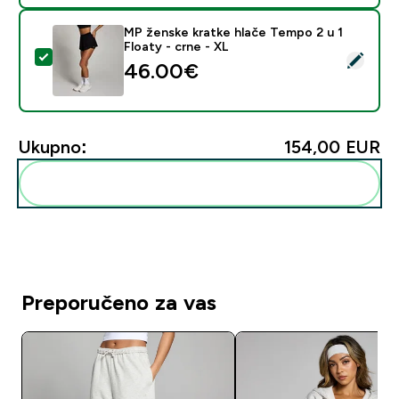
MP ženske kratke hlače Tempo 2 u 1
Floaty - crne - XL
Odaberi ovaj proizvod - MP ženske kratke hlače Tempo 
46.00€‎
Ukupno:
154,00 EUR‎
Dodaj ovo u svoju rutinu
Preporučeno za vas