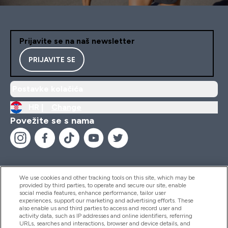
Prijavite se na naš newsletter
PRIJAVITE SE
Postavke kolačića
HR |
Change
Povežite se s nama
We use cookies and other tracking tools on this site, which may be
provided by third parties, to operate and secure our site, enable
Pomoć I Informacije
social media features, enhance performance, tailor user
experiences, support our marketing and advertising efforts. These
also enable us and third parties to access and record user and
activity data, such as IP addresses and online identifiers, referring
Proizvodi
URLs, searches and interactions, browser and device details, and