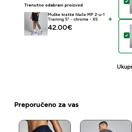
O
Trenutno odabrani proizvod
Muške kratke hlače MP 2-u-1
Training 5" - chrome - XS
42.00€‎
O
Ukup
Preporučeno za vas