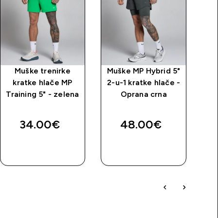
Muške trenirke
Muške MP Hybrid 5"
MP
kratke hlače MP
2-u-1 kratke hlače -
Training 5" - zelena
Oprana crna
34.00€‎
48.00€‎
BRZA
BRZA
KUPNJA
KUPNJA