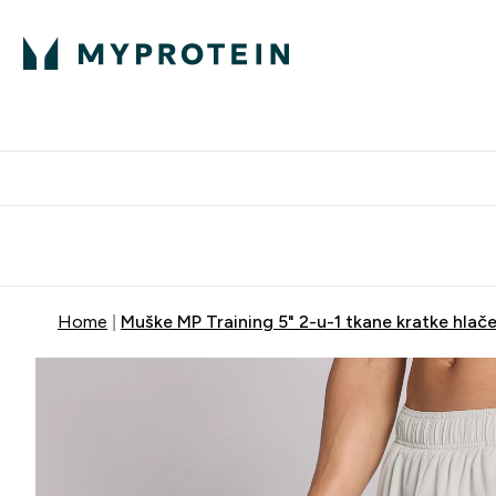
Proteini
Besplatna dostava pri kupn
Home
Muške MP Training 5" 2-u-1 tkane kratke hlače 