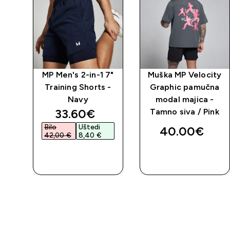
ng
MP Men's 2-in-1 7"
Muška MP Velocity
o
Training Shorts -
Graphic pamučna
ink
Navy
modal majica -
discounted price
33.60€‎
Tamno siva / Pink
Bilo
Uštedi
40.00€‎
42,00 €‎
8,40 €‎
BRZA
BRZA
KUPNJA
KUPNJA