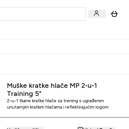
formance
submenu
Vegan submenu
Enter Performance submenu
⌄
učite prijatelju i zaradite 10 EUR
Muške kratke hlače MP 2-u-1
Training 5"
2-u-1 tkane kratke hlače za trening s ugrađenim
unutarnjim kratkim hlačama i reflektirajućim logom