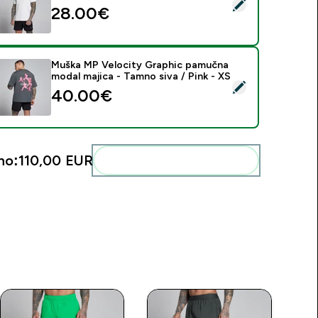
daberi ovaj proizvod - Muška MP Training majica - Prljavo bijela
28.00€‎
Muška MP Velocity Graphic pamučna
modal majica - Tamno siva / Pink - XS
daberi ovaj proizvod - Muška MP Velocity Graphic pamučna mod
40.00€‎
no:
110,00 EUR‎
Dodaj ovo u svoju rutinu