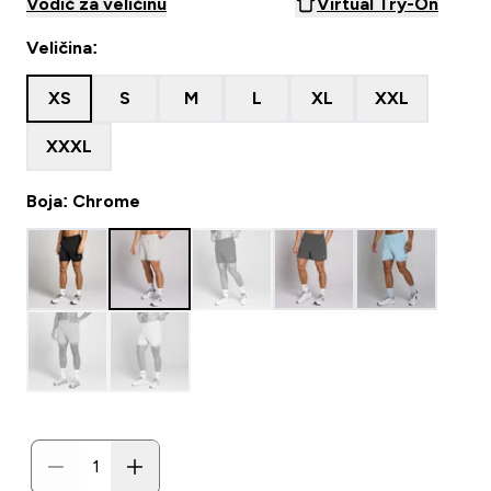
Vodič za veličinu
Virtual Try-On
Veličina:
XS
S
M
L
XL
XXL
XXXL
Boja: Chrome