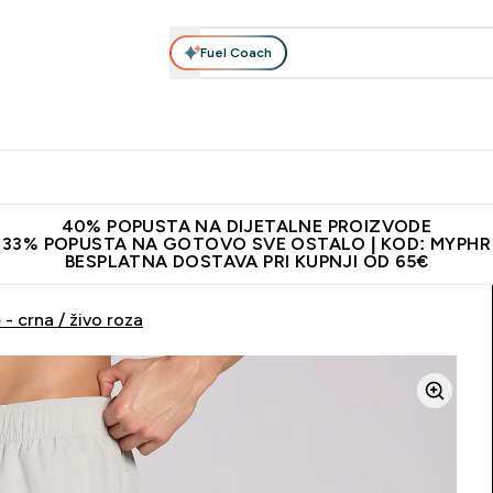
Fuel Coach
Prehrana
Odjeća
Vitamini
Snackovi
Vegan
Per
Enter Proteini submenu
Enter Prehrana submenu
Enter Odjeća submenu
Enter Vitamini submenu
Enter Snackovi 
Enter 
⌄
⌄
⌄
⌄
⌄
⌄
ji od 65€
Najnovija odjeća
Proizvodi najveće kvalitete
Prepor
40% POPUSTA NA DIJETALNE PROIZVODE
33% POPUSTA NA GOTOVO SVE OSTALO | KOD: MYPHR
BESPLATNA DOSTAVA PRI KUPNJI OD 65€
- crna / živo roza