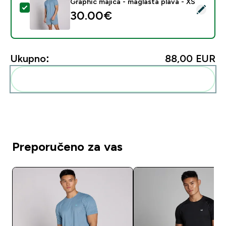
Graphic majica - maglasta plava - XS
Odaberi ovaj proizvod - Muška MP Active Training Pilla
30.00€‎
Ukupno:
88,00 EUR‎
Dodaj ovo u svoju rutinu
Preporučeno za vas