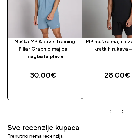
Muška MP Active Training
MP muška majica za t
Pillar Graphic majica -
kratkih rukava – c
maglasta plava
30.00€‎
28.00€‎
BRZA KUPNJA
BRZA KUPNJA
Sve recenzije kupaca
Trenutno nema recenzija.