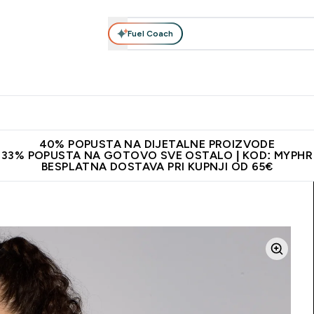
Fuel Coach
Prehrana
Odjeća
Vitamini
Snackovi
Vegan
Per
Enter Proteini submenu
Enter Prehrana submenu
Enter Odjeća submenu
Enter Vitamini submenu
Enter Snackovi 
Enter 
⌄
⌄
⌄
⌄
⌄
⌄
ji od 65€
Najnovija odjeća
Proizvodi najveće kvalitete
Prepor
40% POPUSTA NA DIJETALNE PROIZVODE
33% POPUSTA NA GOTOVO SVE OSTALO | KOD: MYPHR
BESPLATNA DOSTAVA PRI KUPNJI OD 65€