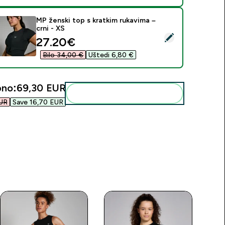
MP ženski top s kratkim rukavima –
crni - XS
daberi ovaj proizvod - MP ženski top s kratkim rukavima – crni 
discounted price
27.20€‎
Bilo 34,00 €‎
Uštedi 6,80 €‎
no:
69,30 EUR‎
Dodaj ovo u svoju rutinu
UR‎
Save 16,70 EUR‎