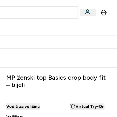
formance
submenu
Vegan submenu
Enter Performance submenu
⌄
učite prijatelju i zaradite 10 EUR
MP ženski top Basics crop body fit
– bijeli
Vodič za veličinu
Virtual Try-On
Veličina: