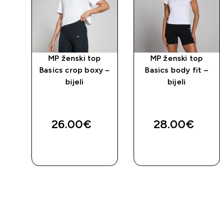
s
MP ženski top
MP ženski top
a –
Basics crop boxy –
Basics body fit –
bijeli
bijeli
ed price
26.00€‎
28.00€‎
BRZA
BRZA
KUPNJA
KUPNJA