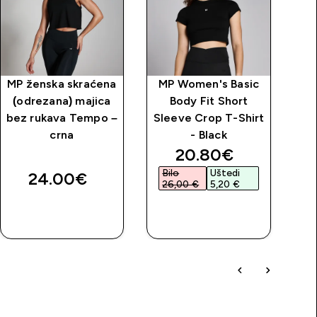
MP ženska skraćena
MP Women's Basic
M
(odrezana) majica
Body Fit Short
b
bez rukava Tempo –
Sleeve Crop T-Shirt
crna
- Black
discounted price
20.80€‎
Bilo
Uštedi
B
24.00€‎
26,00 €‎
5,20 €‎
4
BRZA
BRZA
KUPNJA
KUPNJA