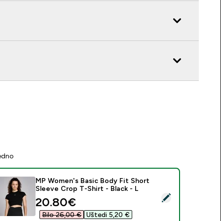
jedno
MP Women's Basic Body Fit Short
Sleeve Crop T-Shirt - Black - L
daberi ovaj proizvod - MP Women's Basic Body Fit Short Sleeve
discounted price
20.80€‎
Bilo 26,00 €‎
Uštedi 5,20 €‎