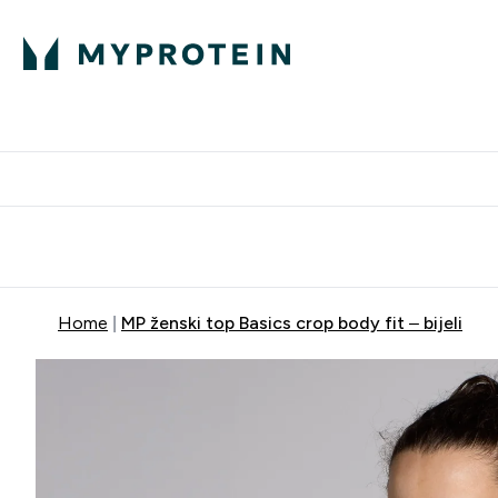
Proteini
Besplatna dostava pri kupn
Home
MP ženski top Basics crop body fit – bijeli