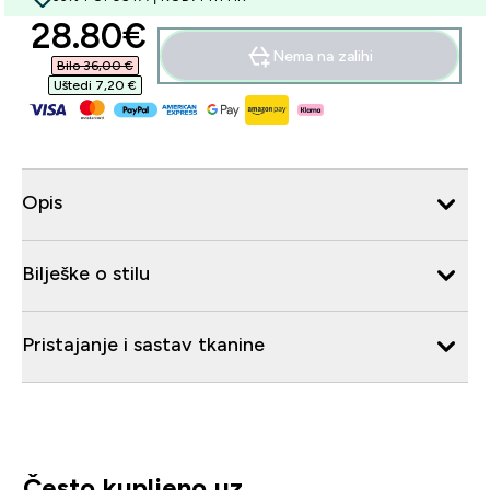
discounted price
28.80€‎
Nema na zalihi
Bilo 36,00 €‎
Uštedi 7,20 €‎
Opis
Bilješke o stilu
Pristajanje i sastav tkanine
Često kupljeno uz