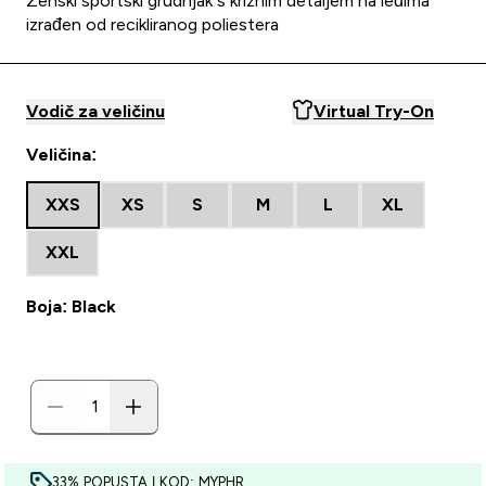
Ženski sportski grudnjak s križnim detaljem na leđima
izrađen od recikliranog poliestera
Vodič za veličinu
Virtual Try-On
Veličina:
XXS
XS
S
M
L
XL
XXL
Boja: Black
33% POPUSTA | KOD: MYPHR