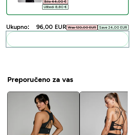
Bilo 44,00 €‎
Uštedi 8,80 €‎
Ukupno:
96,00 EUR‎
Was 120,00 EUR‎
Save 24,00 EUR‎
Dodaj ovo u svoju rutinu
Preporučeno za vas