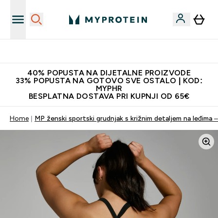
Najnovija odjeća
40% POPUSTA NA DIJETALNE PROIZVODE
33% POPUSTA NA GOTOVO SVE OSTALO | KOD:
MYPHR
BESPLATNA DOSTAVA PRI KUPNJI OD 65€
Home
MP ženski sportski grudnjak s križnim detaljem na leđima –