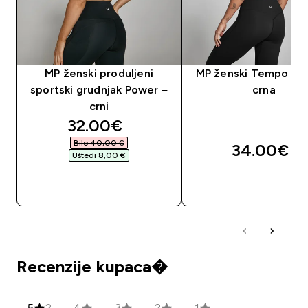
MP ženski produljeni
MP ženski Tempo prs
sportski grudnjak Power –
crna
crni
discounted price
32.00€‎
Bilo 40,00 €‎
34.00€‎
Uštedi 8,00 €‎
BRZA KUPNJA
BRZA KUPNJA
Recenzije kupaca�
5
2
4
3
2
1