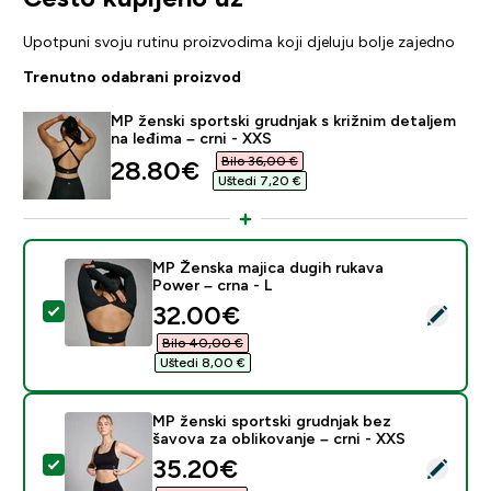
Upotpuni svoju rutinu proizvodima koji djeluju bolje zajedno
Trenutno odabrani proizvod
MP ženski sportski grudnjak s križnim detaljem
na leđima – crni - XXS
Bilo 36,00 €‎
discounted price
28.80€‎
Uštedi 7,20 €‎
MP Ženska majica dugih rukava
Power – crna - L
discounted price
32.00€‎
Odaberi ovaj proizvod - MP Ženska majica dugih rukava
Bilo 40,00 €‎
Uštedi 8,00 €‎
MP ženski sportski grudnjak bez
šavova za oblikovanje – crni - XXS
discounted price
35.20€‎
Odaberi ovaj proizvod - MP ženski sportski grudnjak be