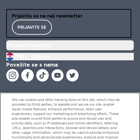
Prijavite se na naš newsletter
PRIJAVITE SE
Postavke kolačića
HR |
Change
Povežite se s nama
We use cookies and other tracking tools on this site, which may be
provided by third parties, to operate and secure our site, enable
Pomoć I Informacije
social media features, enhance performance, tailor user
experiences, support our marketing and advertising efforts. These
also enable us and third parties to access and record user and
activity data, such as IP addresses and online identifiers, referring
Proizvodi
URLs, searches and interactions, browser and device details, and
other usage information, which may be used to provide enhanced
functionality and personalized experiences, analyze and improve