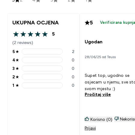
UKUPNA OCJENA
5
Verificirana kupnj
5
5 out of 5 stars
Ugodan
(2 reviews)
5
★
2
5 stars rating 2 reviews
28/06/25 od Teuss
4
★
0
4 stars rating 0 reviews
3
★
0
3 stars rating 0 reviews
Supet top, ugodno se
2
★
0
2 stars rating 0 reviews
osjecam u njemu, sve sto
1
★
0
1 stars rating 0 reviews
svom mjestu :)
Pročitaj više
Nekoris
Korisno (0)
Prijavi