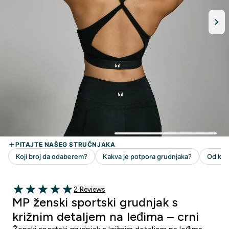
2 customer reviews
2 Reviews
5 out of 5 stars
MP ženski sportski grudnjak s
križnim detaljem na leđima – crni