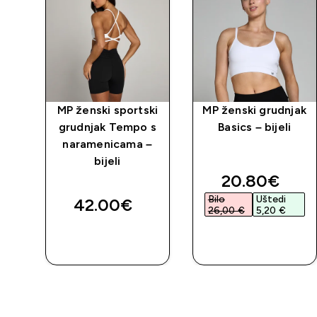
MP ženski sportski
MP ženski grudnjak
ski
grudnjak Tempo s
Basics – bijeli
 –
naramenicama –
bijeli
ed price
discounted 
20.80€‎
Bilo
Uštedi
42.00€‎
26,00 €‎
5,20 €‎
BRZA
BRZA
KUPNJA
KUPNJA