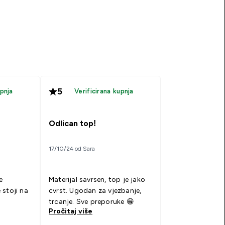
5
upnja
Verificirana kupnja
Odlican top!
17/10/24 od Sara
e
Materijal savrsen, top je jako
 stoji na
cvrst. Ugodan za vjezbanje,
trcanje. Sve preporuke 😁
Pročitaj više