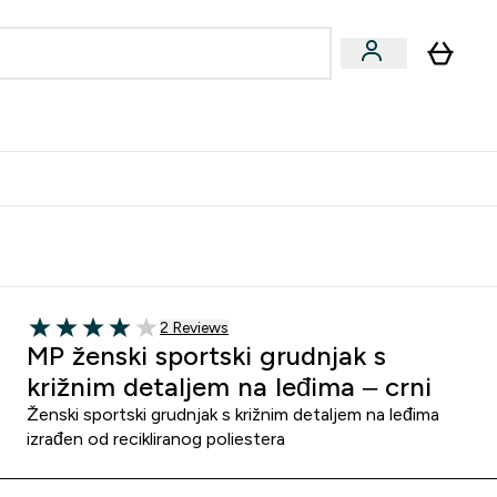
formance
submenu
Vegan submenu
Enter Performance submenu
⌄
učite prijatelju i zaradite 10 EUR
2 customer reviews
2 Reviews
4 out of 5 stars
MP ženski sportski grudnjak s
križnim detaljem na leđima – crni
Ženski sportski grudnjak s križnim detaljem na leđima
izrađen od recikliranog poliestera