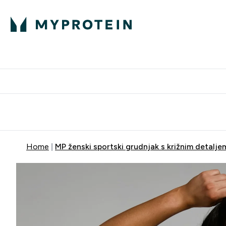
Proteini
Besplatna dostava pri kupn
Home
MP ženski sportski grudnjak s križnim detaljem