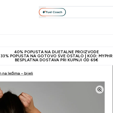
Fuel Coach
Prehrana
Odjeća
Vitamini
Snackovi
Vegan
Per
Enter Proteini submenu
Enter Prehrana submenu
Enter Odjeća submenu
Enter Vitamini submenu
Enter Snackovi 
Enter 
⌄
⌄
⌄
⌄
⌄
⌄
ji od 65€
Najnovija odjeća
Proizvodi najveće kvalitete
Prepor
40% POPUSTA NA DIJETALNE PROIZVODE
33% POPUSTA NA GOTOVO SVE OSTALO | KOD: MYPHR
BESPLATNA DOSTAVA PRI KUPNJI OD 65€
 na leđima – bijeli