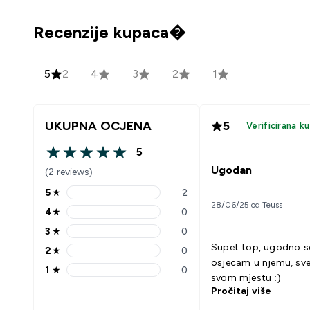
Recenzije kupaca�
5
2
4
3
2
1
UKUPNA OCJENA
5
Verificirana k
5
5 out of 5 stars
Ugodan
(2 reviews)
5
★
2
5 stars rating 2 reviews
28/06/25 od Teuss
4
★
0
4 stars rating 0 reviews
3
★
0
3 stars rating 0 reviews
Supet top, ugodno s
2
★
0
2 stars rating 0 reviews
osjecam u njemu, sve
1
★
0
1 stars rating 0 reviews
svom mjestu :)
Pročitaj više