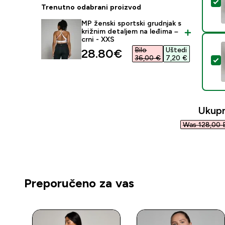
O
Trenutno odabrani proizvod
MP ženski sportski grudnjak s
križnim detaljem na leđima –
crni - XXS
Bilo
Uštedi
discounted price
28.80€‎
36,00 €‎
7,20 €‎
O
Ukup
Was 128,00 
Preporučeno za vas