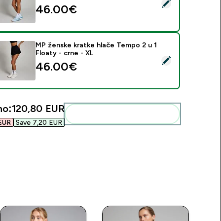
daberi ovaj proizvod - Ženske MP Tempo 2 u 1 lagane kratke hla
46.00€‎
MP ženske kratke hlače Tempo 2 u 1
Floaty - crne - XL
daberi ovaj proizvod - MP ženske kratke hlače Tempo 2 u 1 Flo
46.00€‎
no:
120,80 EUR‎
Dodaj ovo u svoju rutinu
EUR‎
Save 7,20 EUR‎