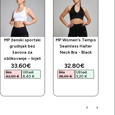
MP ženski sportski
MP Women's Tempo
MP
grudnjak bez
Seamless Halter
šavova za
Neck Bra - Black
oblikovanje – bijeli
(z
price
discounted price
discounted price
33.60€‎
32.80€‎
Bilo
Uštedi
Bilo
Uštedi
42,00 €‎
8,40 €‎
38,00 €‎
5,20 €‎
BRZA
BRZA
KUPNJA
KUPNJA