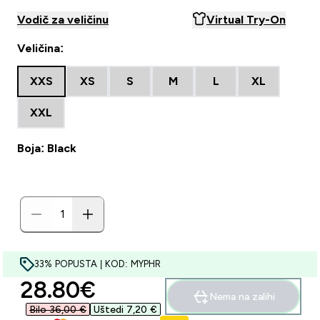
Vodič za veličinu
Virtual Try-On
Veličina:
XXS
XS
S
M
L
XL
XXL
Boja: Black
33% POPUSTA | KOD: MYPHR
discounted price
28.80€‎
Nema na zalihi
Bilo 36,00 €‎
Uštedi 7,20 €‎