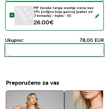
MP ženske tange srednje visine bez
VPL (vidljiva linija gaćica) (paket od
Odaberi ovaj proizvod - MP ženske tange srednje visine b
3 komada) – bijela - XS
26.00€‎
Ukupno:
78,00 EUR‎
Dodaj ovo u svoju rutinu
Preporučeno za vas