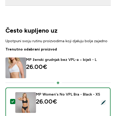
Često kupljeno uz
Upotpuni svoju rutinu proizvodima koji djeluju bolje zajedno
Trenutno odabrani proizvod
MP ženski grudnjak bez VPL-a – bijeli - L
26.00€‎
MP Women's No VPL Bra - Black - XS
26.00€‎
Odaberi ovaj proizvod - MP Women's No VPL Bra - Bla