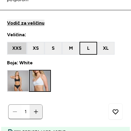
Vodič za veličinu
Veličina:
XXS
XS
S
M
L
XL
Boja: White