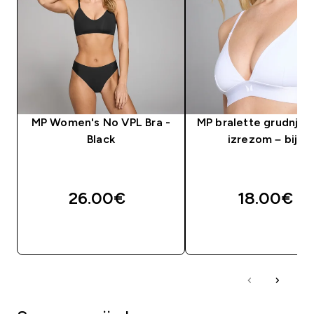
MP Women's No VPL Bra -
MP bralette grudnjak 
Black
izrezom – bijeli
26.00€‎
18.00€‎
BRZA KUPNJA
BRZA KUPNJA