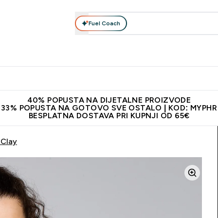
Fuel Coach
Prehrana
Odjeća
Vitamini
Snackovi
Vegan
Per
Enter Proteini submenu
Enter Prehrana submenu
Enter Odjeća submenu
Enter Vitamini submenu
Enter Snackovi 
Enter 
⌄
⌄
⌄
⌄
⌄
⌄
ji od 65€
Najnovija odjeća
Proizvodi najveće kvalitete
Prepor
40% POPUSTA NA DIJETALNE PROIZVODE
33% POPUSTA NA GOTOVO SVE OSTALO | KOD: MYPHR
BESPLATNA DOSTAVA PRI KUPNJI OD 65€
 Clay