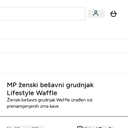
formance
submenu
Vegan submenu
Enter Performance submenu
⌄
učite prijatelju i zaradite 10 EUR
MP ženski bešavni grudnjak
Lifestyle Waffle
Ženski bešavni grudnjak Waffle izrađen od
prenamijenjenih zrna kave