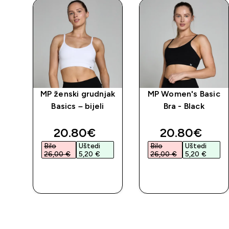
MP ženski grudnjak
MP Women's Basic
Basics – bijeli
Bra - Black
discounted price
discounted 
20.80€‎
20.80€‎
Bilo
Uštedi
Bilo
Uštedi
26,00 €‎
5,20 €‎
26,00 €‎
5,20 €‎
BRZA
BRZA
KUPNJA
KUPNJA