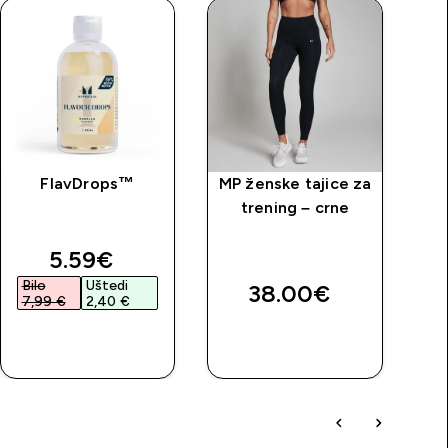
FlavDrops™
MP ženske tajice za
MP
trening – crne
g
price
discounted price
5.59€‎
Bilo
Uštedi
38.00€‎
7,99 €‎
2,40 €‎
BRZA
BRZA
KUPNJA
KUPNJA