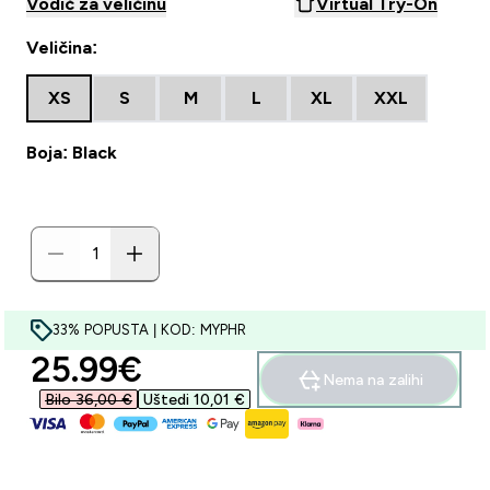
Vodič za veličinu
Virtual Try-On
Veličina:
XS
S
M
L
XL
XXL
Boja: Black
33% POPUSTA | KOD: MYPHR
discounted price
25.99€‎
Nema na zalihi
Bilo 36,00 €‎
Uštedi 10,01 €‎