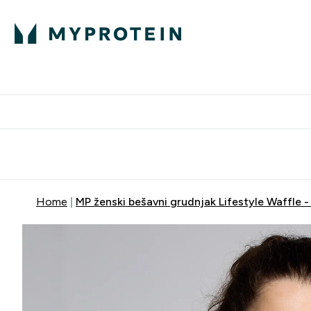
Proteini
Besplatna dostava pri kupn
Home
MP ženski bešavni grudnjak Lifestyle Waffle -