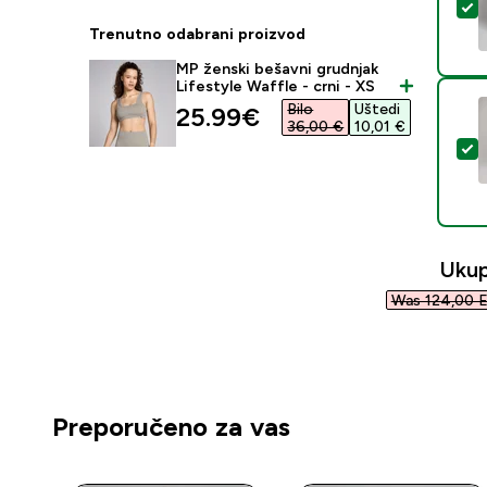
O
Trenutno odabrani proizvod
MP ženski bešavni grudnjak
Lifestyle Waffle - crni - XS
Bilo
Uštedi
discounted price
25.99€‎
36,00 €‎
10,01 €‎
O
Uku
Was 124,00 E
Preporučeno za vas