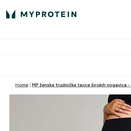
Proteini
Besplatna dostava pri kupn
Home
MP ženske trudničke tajice širokih nogavica -