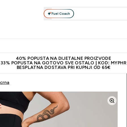
Fuel Coach
Prehrana
Odjeća
Vitamini
Snackovi
Vegan
Per
Enter Proteini submenu
Enter Prehrana submenu
Enter Odjeća submenu
Enter Vitamini submenu
Enter Snackovi 
Enter 
⌄
⌄
⌄
⌄
⌄
⌄
ji od 65€
Najnovija odjeća
Proizvodi najveće kvalitete
Prepor
40% POPUSTA NA DIJETALNE PROIZVODE
33% POPUSTA NA GOTOVO SVE OSTALO | KOD: MYPHR
BESPLATNA DOSTAVA PRI KUPNJI OD 65€
 crna