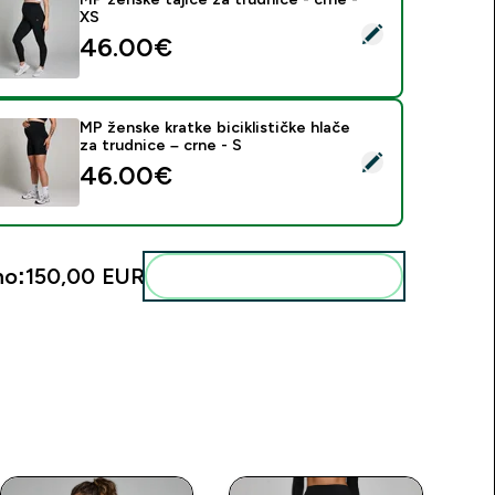
XS
daberi ovaj proizvod - MP ženske tajice za trudnice - crne - X
46.00€‎
MP ženske kratke biciklističke hlače
za trudnice – crne - S
daberi ovaj proizvod - MP ženske kratke biciklističke hlače za t
46.00€‎
no:
150,00 EUR‎
Dodaj ovo u svoju rutinu