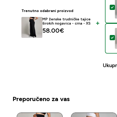
O
Trenutno odabrani proizvod
MP ženske trudničke tajice
širokih nogavica - crna - XS
58.00€‎
O
Ukup
Preporučeno za vas