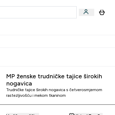
formance
submenu
Vegan submenu
Enter Performance submenu
⌄
učite prijatelju i zaradite 10 EUR
MP ženske trudničke tajice širokih
nogavica
Trudničke tajice širokih nogavica s četverosmjernom
rastezljivošću i mekom tkaninom