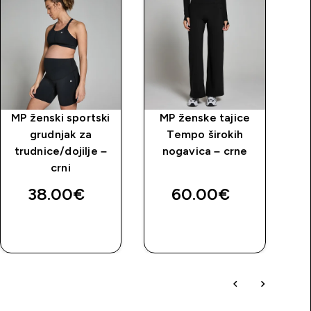
MP ženski sportski
MP ženske tajice
M
grudnjak za
Tempo širokih
Ta
trudnice/dojilje –
nogavica – crne
price
crni
38.00€‎
60.00€‎
BRZA
BRZA
KUPNJA
KUPNJA