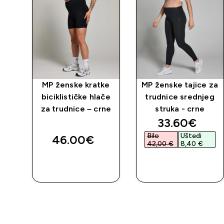
 za
MP ženske kratke
MP ženske tajice za
biciklističke hlače
trudnice srednjeg
a –
za trudnice – crne
struka - crne
discounted 
33.60€‎
Bilo
Uštedi
46.00€‎
42,00 €‎
8,40 €‎
BRZA
BRZA
KUPNJA
KUPNJA