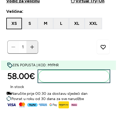
Vodič za veličinu
Virtual Try-On
Veličina:
XS
S
M
L
XL
XXL
33% POPUSTA | KOD: MYPHR
58.00€‎
Dodaj u košaricu
In stock
Naručite prije 00:30 za dostavu sljedeći dan
Povrat u roku od 30 dana za sve narudžbe