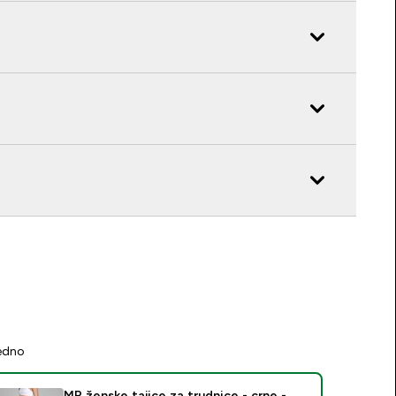
jedno
MP ženske tajice za trudnice - crne -