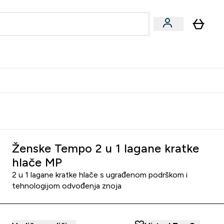
formance
submenu
Vegan submenu
Enter Performance submenu
⌄
učite prijatelju i zaradite 10 EUR
Ženske Tempo 2 u 1 lagane kratke
hlače MP
2 u 1 lagane kratke hlače s ugrađenom podrškom i
tehnologijom odvođenja znoja