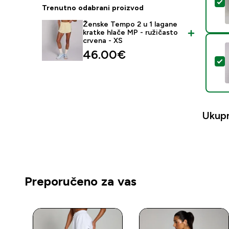
O
Trenutno odabrani proizvod
Ženske Tempo 2 u 1 lagane
kratke hlače MP - ružičasto
crvena - XS
46.00€‎
O
Ukup
Preporučeno za vas