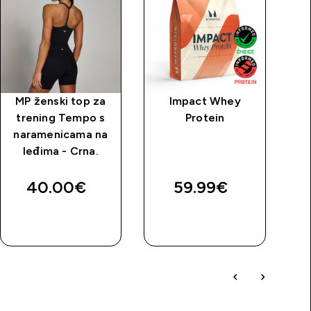
MP ženski top za
Impact Whey
M
trening Tempo s
Protein
U
naramenicama na
k
leđima - Crna.
40.00€‎
59.99€‎
BRZA
BRZA
KUPNJA
KUPNJA