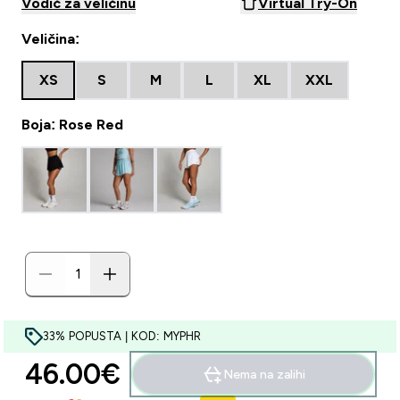
Vodič za veličinu
Virtual Try-On
Veličina:
XS
S
M
L
XL
XXL
Boja: Rose Red
33% POPUSTA | KOD: MYPHR
46.00€‎
Nema na zalihi