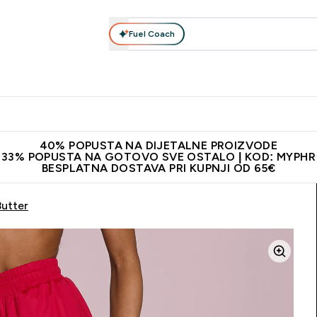
Fuel Coach
Prehrana
Odjeća
Vitamini
Snackovi
Vegan
Per
Enter Proteini submenu
Enter Prehrana submenu
Enter Odjeća submenu
Enter Vitamini submenu
Enter Snackovi 
Enter 
⌄
⌄
⌄
⌄
⌄
⌄
ji od 65€
Najnovija odjeća
Proizvodi najveće kvalitete
Prepor
40% POPUSTA NA DIJETALNE PROIZVODE
33% POPUSTA NA GOTOVO SVE OSTALO | KOD: MYPHR
BESPLATNA DOSTAVA PRI KUPNJI OD 65€
Butter