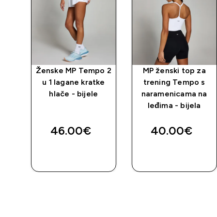
po
Ženske MP Tempo 2
MP ženski top za
 -
u 1 lagane kratke
trening Tempo s
hlače - bijele
naramenicama na
leđima - bijela
46.00€‎
40.00€‎
BRZA
BRZA
KUPNJA
KUPNJA