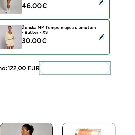
daberi ovaj proizvod - MP ženske kratke hlače Tempo 2 u 1 Floa
46.00€‎
Ženska MP Tempo majica s omotom
- Butter - XS
daberi ovaj proizvod - Ženska MP Tempo majica s omotom - B
30.00€‎
no:
122,00 EUR‎
Dodaj ovo u svoju rutinu