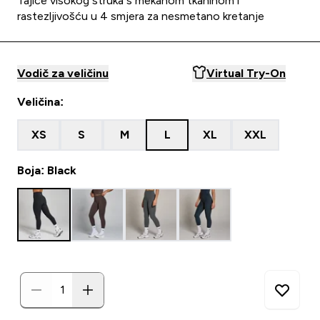
Tajice visokog struka s mekanom tkaninom i
rastezljivošću u 4 smjera za nesmetano kretanje
Vodič za veličinu
Virtual Try-On
Veličina:
XS
S
M
L
XL
XXL
Boja: Black