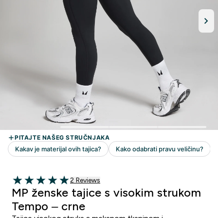
2 customer reviews
2 Reviews
5 out of 5 stars
MP ženske tajice s visokim strukom
Tempo – crne