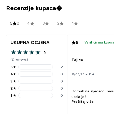
Recenzije kupaca�
5
2
4
3
2
1
UKUPNA OCJENA
5
Verificirana kupnj
5
5 out of 5 stars
(2 reviews)
Tajice
5
★
2
5 stars rating 2 reviews
4
★
0
11/03/26 od Kiki
4 stars rating 0 reviews
3
★
0
3 stars rating 0 reviews
2
★
0
2 stars rating 0 reviews
Odmah na sljedećoj nar
1
★
0
uzela još
1 stars rating 0 reviews
Pročitaj više