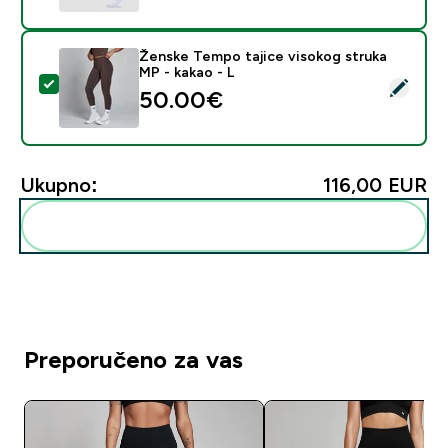
Ženske Tempo tajice visokog struka
MP - kakao - L
Odaberi ovaj proizvod - Ženske Tempo tajice visokog s
50.00€‎
Ukupno:
116,00 EUR‎
Dodaj ovo u svoju rutinu
Preporučeno za vas