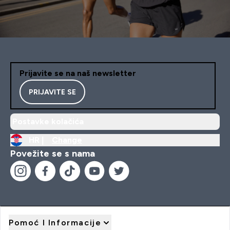
Prijavite se na naš newsletter
PRIJAVITE SE
Postavke kolačića
HR |
Change
Povežite se s nama
Pomoć I Informacije