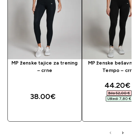
MP ženske tajice za trening
MP ženske bešavne t
– crne
Tempo – crne
discounte
44.20€‎
Bilo 52,00 €‎
38.00€‎
Uštedi 7,80 €‎
BRZA KUPNJA
BRZA KUPNJA