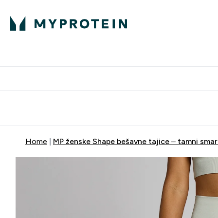
Proteini
Besplatna dostava pri kupn
Home
MP ženske Shape bešavne tajice – tamni sma