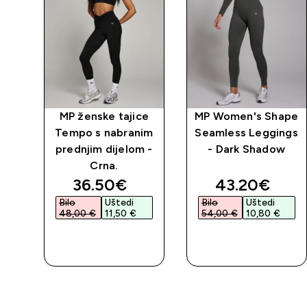
vne
MP ženske tajice
MP Women's Shape
rne
Tempo s nabranim
Seamless Leggings
prednjim dijelom -
- Dark Shadow
Crna.
d price
discounted price
discounted 
36.50€‎
43.20€‎
Bilo
Uštedi
Bilo
Uštedi
48,00 €‎
11,50 €‎
54,00 €‎
10,80 €‎
BRZA
BRZA
KUPNJA
KUPNJA