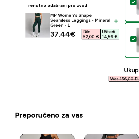
O
Trenutno odabrani proizvod
MP Women's Shape
Seamless Leggings - Mineral
Green - L
Bilo
Uštedi
discounted price
37.44€‎
52,00 €‎
14,56 €‎
O
Ukup
Was 156,00 EU
Preporučeno za vas