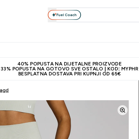
Fuel Coach
Prehrana
Odjeća
Vitamini
Snackovi
Vegan
Per
Enter Proteini submenu
Enter Prehrana submenu
Enter Odjeća submenu
Enter Vitamini submenu
Enter Snackovi 
Enter 
⌄
⌄
⌄
⌄
⌄
⌄
ji od 65€
Najnovija odjeća
Proizvodi najveće kvalitete
Prepor
40% POPUSTA NA DIJETALNE PROIZVODE
33% POPUSTA NA GOTOVO SVE OSTALO | KOD: MYPHR
BESPLATNA DOSTAVA PRI KUPNJI OD 65€
ragd