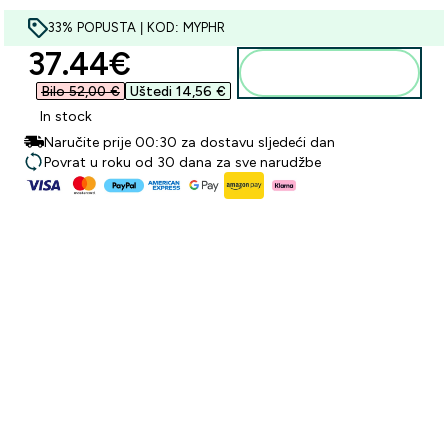
33% POPUSTA | KOD: MYPHR
discounted price
37.44€‎
Dodaj u košaricu
Bilo 52,00 €‎
Uštedi 14,56 €‎
In stock
Naručite prije 00:30 za dostavu sljedeći dan
Povrat u roku od 30 dana za sve narudžbe