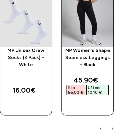
MP Unisex Crew
MP Women's Shape
Ž
Socks (3 Pack) -
Seamless Leggings
ta
White
- Black
price
discounted price
45.90€‎
Bilo
Uštedi
B
16.00€‎
56,00 €‎
10,10 €‎
3
BRZA
BRZA
KUPNJA
KUPNJA