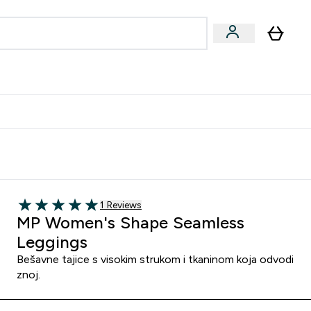
formance
submenu
Vegan submenu
Enter Performance submenu
⌄
učite prijatelju i zaradite 10 EUR
1 customer reviews
1 Reviews
5 out of 5 stars
MP Women's Shape Seamless
Leggings
Bešavne tajice s visokim strukom i tkaninom koja odvodi
znoj.