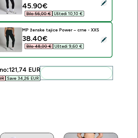
daberi ovaj proizvod - MP Women's Shape Seamless Leggings 
discounted price
45.90€‎
Bilo 56,00 €‎
Uštedi 10,10 €‎
MP ženske tajice Power – crne - XXS
discounted price
38.40€‎
daberi ovaj proizvod - MP ženske tajice Power – crne - XXS
Bilo 48,00 €‎
Uštedi 9,60 €‎
no:
121,74 EUR‎
Dodaj ovo u svoju rutinu
R‎
Save 34,26 EUR‎