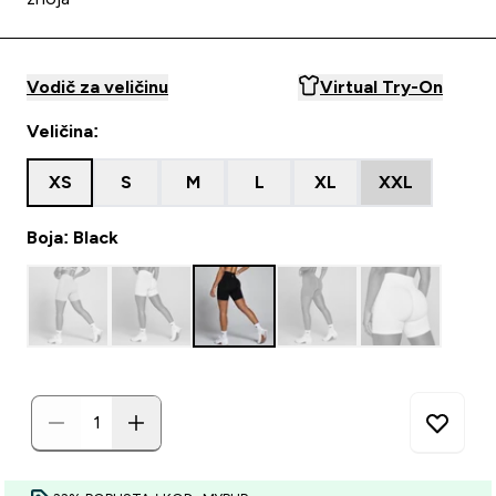
Vodič za veličinu
Virtual Try-On
Veličina:
XS
S
M
L
XL
XXL
Boja: Black