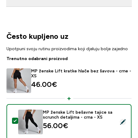
Često kupljeno uz
Upotpuni svoju rutinu proizvodima koji djeluju bolje zajedno
Trenutno odabrani proizvod
MP ženske Lift kratke hlače bez šavova - crne -
XS
46.00€‎
MP ženske Lift bešavne tajice sa
scrunch detaljima - crna - XS
Odaberi ovaj proizvod - MP ženske Lift bešavne tajice 
56.00€‎