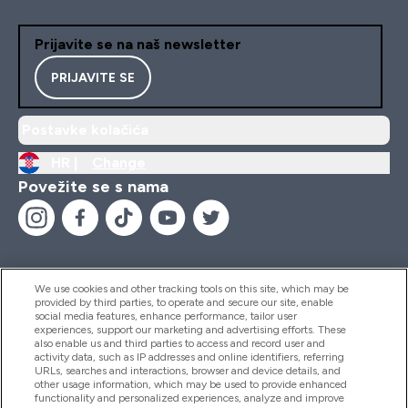
Prijavite se na naš newsletter
PRIJAVITE SE
Postavke kolačića
HR |
Change
Povežite se s nama
We use cookies and other tracking tools on this site, which may be
provided by third parties, to operate and secure our site, enable
Pomoć I Informacije
social media features, enhance performance, tailor user
experiences, support our marketing and advertising efforts. These
also enable us and third parties to access and record user and
activity data, such as IP addresses and online identifiers, referring
Proizvodi
URLs, searches and interactions, browser and device details, and
other usage information, which may be used to provide enhanced
functionality and personalized experiences, analyze and improve