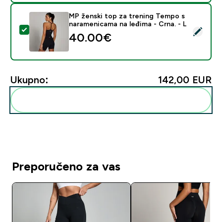
MP ženski top za trening Tempo s
naramenicama na leđima - Crna. - L
Odaberi ovaj proizvod - MP ženski top za trening Temp
40.00€‎
Ukupno:
142,00 EUR‎
Dodaj ovo u svoju rutinu
Preporučeno za vas