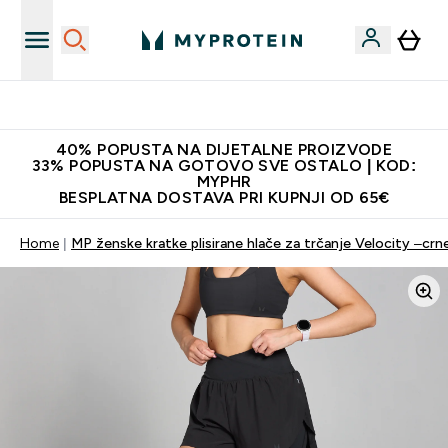
Proizvodi najveće kvalitete
40% POPUSTA NA DIJETALNE PROIZVODE
33% POPUSTA NA GOTOVO SVE OSTALO | KOD:
MYPHR
BESPLATNA DOSTAVA PRI KUPNJI OD 65€
Home
MP ženske kratke plisirane hlače za trčanje Velocity –crn