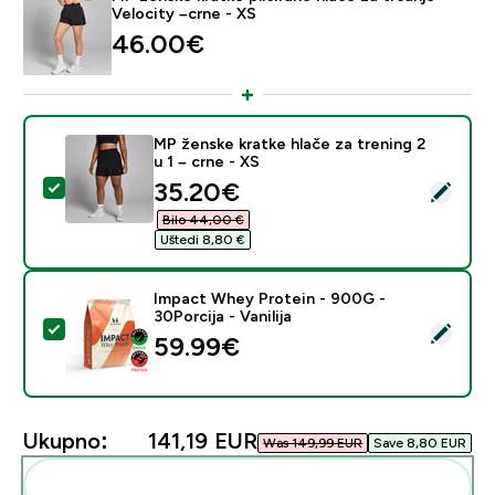
Velocity –crne - XS
46.00€‎
MP ženske kratke hlače za trening 2
u 1 – crne - XS
discounted price
35.20€‎
Odaberi ovaj proizvod - MP ženske kratke hlače za tren
Bilo 44,00 €‎
Uštedi 8,80 €‎
Impact Whey Protein - 900G -
30Porcija - Vanilija
Odaberi ovaj proizvod - Impact Whey Protein - 900G - 
59.99€‎
Ukupno:
141,19 EUR‎
Was 149,99 EUR‎
Save 8,80 EUR‎
Dodaj ovo u svoju rutinu