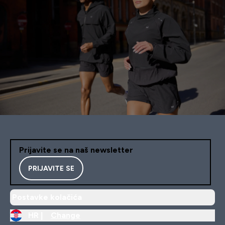
Prijavite se na naš newsletter
PRIJAVITE SE
Postavke kolačića
HR |
Change