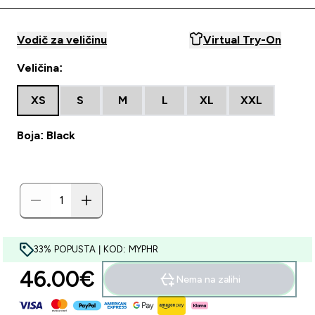
Vodič za veličinu
Virtual Try-On
Veličina:
XS
S
M
L
XL
XXL
Boja: Black
33% POPUSTA | KOD: MYPHR
46.00€‎
Nema na zalihi