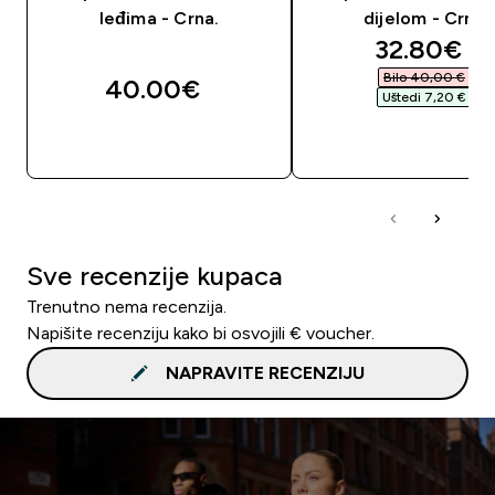
leđima - Crna.
dijelom - Crna
discounte
32.80€‎
Bilo 40,00 €‎
40.00€‎
Uštedi 7,20 €‎
BRZA KUPNJA
BRZA KUPNJA
Sve recenzije kupaca
Trenutno nema recenzija.
Napišite recenziju kako bi osvojili € voucher.
NAPRAVITE RECENZIJU