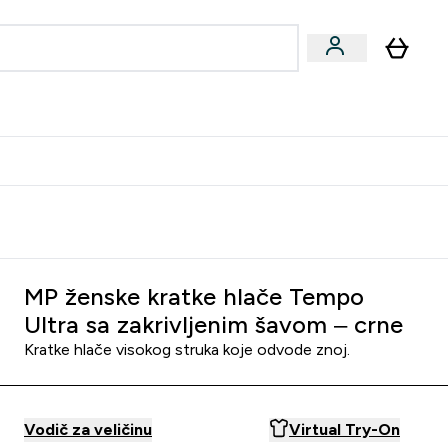
formance
submenu
Vegan submenu
Enter Performance submenu
⌄
učite prijatelju i zaradite 10 EUR
MP ženske kratke hlače Tempo
Ultra sa zakrivljenim šavom – crne
Kratke hlače visokog struka koje odvode znoj.
Vodič za veličinu
Virtual Try-On