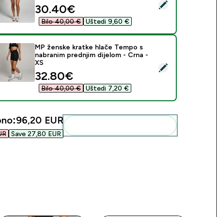
daberi ovaj proizvod - MP ženske kratke hlače Tempo – Cherry
discounted price
30.40€‎
Bilo 40,00 €‎
Uštedi 9,60 €‎
MP ženske kratke hlače Tempo s
nabranim prednjim dijelom - Crna -
XS
daberi ovaj proizvod - MP ženske kratke hlače Tempo s nabrani
discounted price
32.80€‎
Bilo 40,00 €‎
Uštedi 7,20 €‎
no:
96,20 EUR‎
Dodaj ovo u svoju rutinu
R‎
Save 27,80 EUR‎