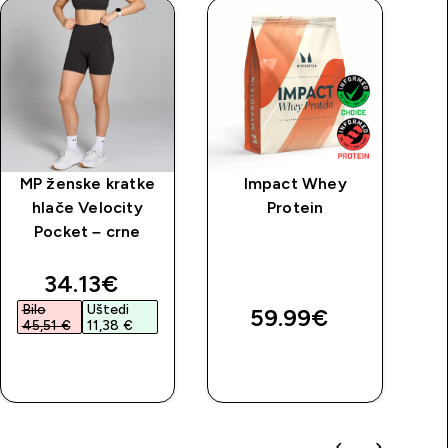
MP ženske kratke
Impact Whey
M
hlače Velocity
Protein
h
Pocket – crne
discounted price
34.13€‎
Bilo
Uštedi
59.99€‎
45,51 €‎
11,38 €‎
BRZA
BRZA
KUPNJA
KUPNJA