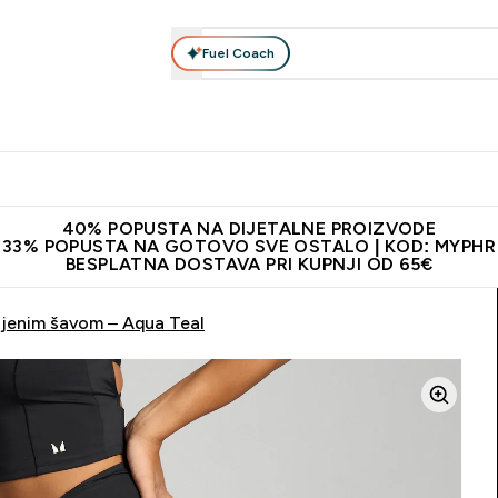
Fuel Coach
Prehrana
Odjeća
Vitamini
Snackovi
Vegan
Per
Enter Proteini submenu
Enter Prehrana submenu
Enter Odjeća submenu
Enter Vitamini submenu
Enter Snackovi 
Enter 
⌄
⌄
⌄
⌄
⌄
⌄
ji od 65€
Najnovija odjeća
Proizvodi najveće kvalitete
Prepor
40% POPUSTA NA DIJETALNE PROIZVODE
33% POPUSTA NA GOTOVO SVE OSTALO | KOD: MYPHR
BESPLATNA DOSTAVA PRI KUPNJI OD 65€
ljenim šavom – Aqua Teal