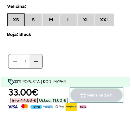
Veličina:
XS
S
M
L
XL
XXL
Boja: Black
33% POPUSTA | KOD: MYPHR
discounted price
33.00€‎
Nema na zalihi
Bilo 44,00 €‎
Uštedi 11,00 €‎