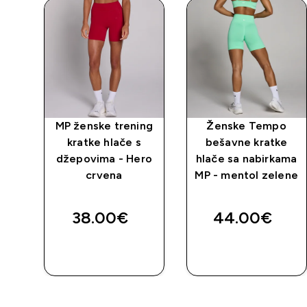
po
MP ženske trening
Ženske Tempo
ače
kratke hlače s
bešavne kratke
džepovima - Hero
hlače sa nabirkama
va
crvena
MP - mentol zelene
38.00€‎
44.00€‎
BRZA
BRZA
KUPNJA
KUPNJA