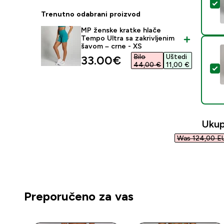
O
Trenutno odabrani proizvod
MP ženske kratke hlače
Tempo Ultra sa zakrivljenim
šavom – crne - XS
Bilo
Uštedi
discounted price
33.00€‎
44,00 €‎
11,00 €‎
O
Ukup
Was 124,00 EU
Preporučeno za vas