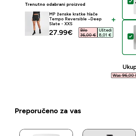
O
Trenutno odabrani proizvod
MP ženske kratke hlače
Tempo Reversible –Deep
Slate - XXS
Bilo
Uštedi
discounted price
27.99€‎
36,00 €‎
8,01 €‎
O
Ukup
Was 96,00 
Preporučeno za vas