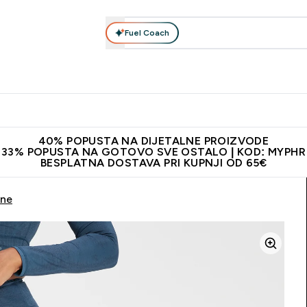
Fuel Coach
Prehrana
Odjeća
Vitamini
Snackovi
Vegan
Per
Enter Proteini submenu
Enter Prehrana submenu
Enter Odjeća submenu
Enter Vitamini submenu
Enter Snackovi 
Enter 
⌄
⌄
⌄
⌄
⌄
⌄
ji od 65€
Najnovija odjeća
Proizvodi najveće kvalitete
Prepor
40% POPUSTA NA DIJETALNE PROIZVODE
33% POPUSTA NA GOTOVO SVE OSTALO | KOD: MYPHR
BESPLATNA DOSTAVA PRI KUPNJI OD 65€
rne