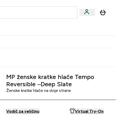
formance
submenu
Vegan submenu
Enter Performance submenu
⌄
učite prijatelju i zaradite 10 EUR
MP ženske kratke hlače Tempo
Reversible –Deep Slate
Ženske kratke hlače na dvije strane
Vodič za veličinu
Virtual Try-On