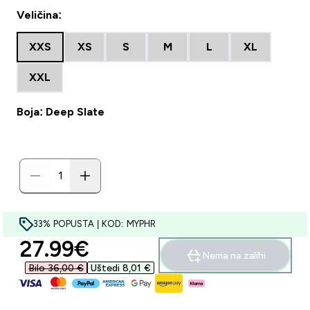
Veličina:
XXS
XS
S
M
L
XL
XXL
Boja: Deep Slate
33% POPUSTA | KOD: MYPHR
discounted price
27.99€‎
Nema na zalihi
Bilo 36,00 €‎
Uštedi 8,01 €‎