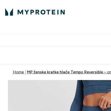
Proteini
Besplatna dostava pri kupn
Home
MP ženske kratke hlače Tempo Reversible – c