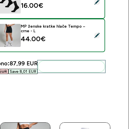
daberi ovaj proizvod - MP Unisex Crew Socks (3 Pack) - Black
16.00€‎
MP ženske kratke hlače Tempo –
crne - L
daberi ovaj proizvod - MP ženske kratke hlače Tempo – crne -
44.00€‎
no:
87,99 EUR‎
Dodaj ovo u svoju rutinu
EUR‎
Save 8,01 EUR‎