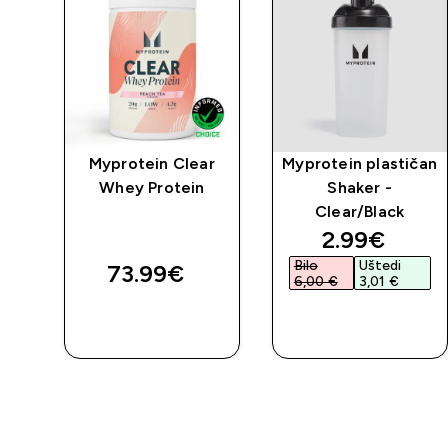
lat
Myprotein Clear
Myprotein plastičan
Whey Protein
Shaker -
Clear/Black
discounted 
2.99€‎
Bilo
Uštedi
73.99€‎
6,00 €‎
3,01 €‎
BRZA
BRZA
KUPNJA
KUPNJA