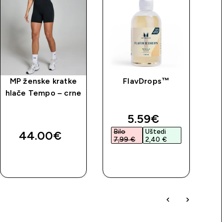
MP ženske kratke
FlavDrops™
Kr
hlače Tempo – crne
price
discounted price
5.59€‎
Bilo
Uštedi
44.00€‎
7,99 €‎
2,40 €‎
BRZA
BRZA
KUPNJA
KUPNJA