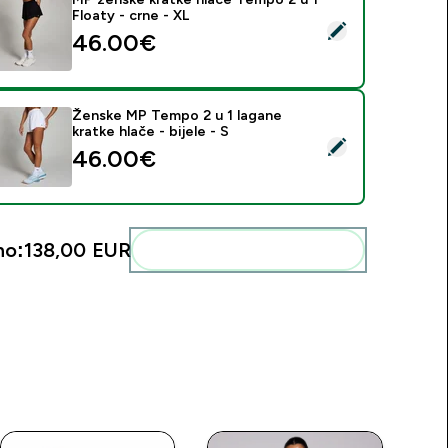
Floaty - crne - XL
daberi ovaj proizvod - MP ženske kratke hlače Tempo 2 u 1 Flo
46.00€‎
Ženske MP Tempo 2 u 1 lagane
kratke hlače - bijele - S
daberi ovaj proizvod - Ženske MP Tempo 2 u 1 lagane kratke hla
46.00€‎
no:
138,00 EUR‎
Dodaj ovo u svoju rutinu