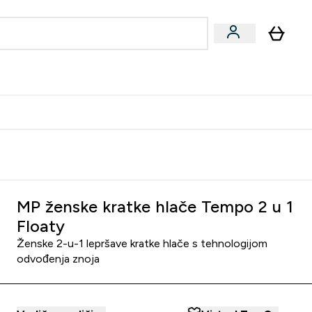
formance
submenu
Vegan submenu
Enter Performance submenu
⌄
učite prijatelju i zaradite 10 EUR
MP ženske kratke hlače Tempo 2 u 1
Floaty
Ženske 2-u-1 lepršave kratke hlače s tehnologijom
odvođenja znoja