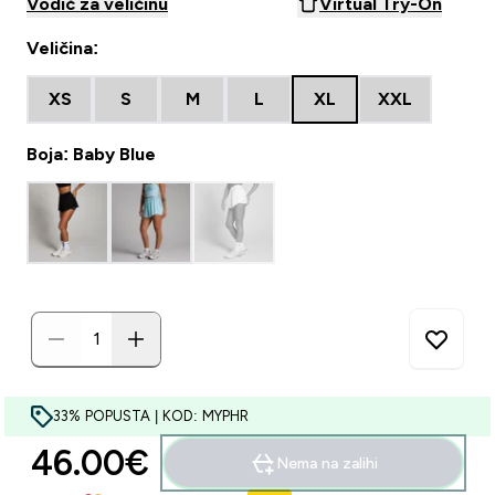
Vodič za veličinu
Virtual Try-On
Veličina:
XS
S
M
L
XL
XXL
Boja: Baby Blue
33% POPUSTA | KOD: MYPHR
46.00€‎
Nema na zalihi