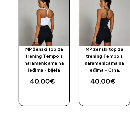
o 2
MP ženski top za
MP ženski top za
ke
trening Tempo s
trening Tempo s
naramenicama na
naramenicama na
leđima - bijela
leđima - Crna.
40.00€‎
40.00€‎
BRZA
BRZA
KUPNJA
KUPNJA