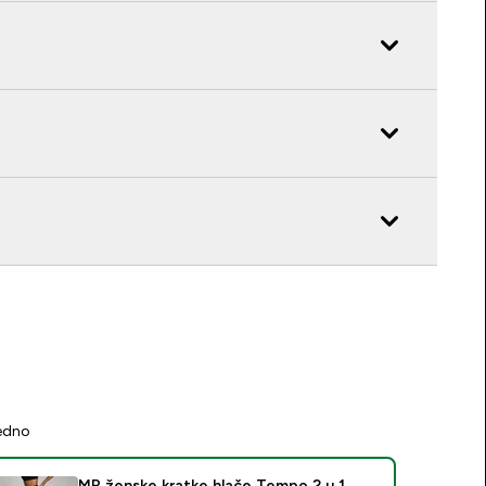
jedno
MP ženske kratke hlače Tempo 2 u 1