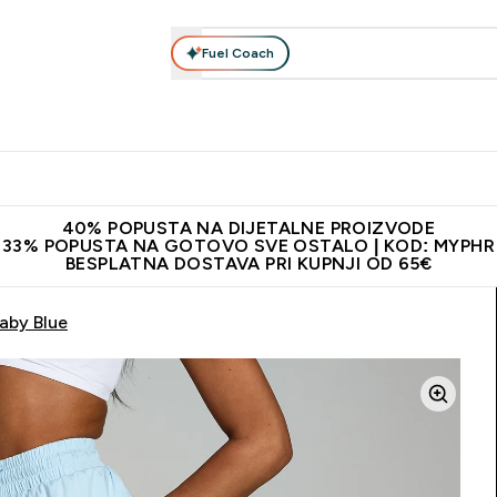
Fuel Coach
Prehrana
Odjeća
Vitamini
Snackovi
Vegan
Per
Enter Proteini submenu
Enter Prehrana submenu
Enter Odjeća submenu
Enter Vitamini submenu
Enter Snackovi 
Enter 
⌄
⌄
⌄
⌄
⌄
⌄
ji od 65€
Najnovija odjeća
Proizvodi najveće kvalitete
Prepor
40% POPUSTA NA DIJETALNE PROIZVODE
33% POPUSTA NA GOTOVO SVE OSTALO | KOD: MYPHR
BESPLATNA DOSTAVA PRI KUPNJI OD 65€
Baby Blue