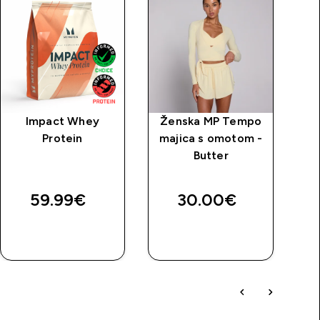
Impact Whey
Ženska MP Tempo
M
Protein
majica s omotom -
hl
Butter
B
59.99€‎
30.00€‎
4
BRZA
BRZA
KUPNJA
KUPNJA