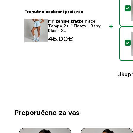
O
Trenutno odabrani proizvod
MP ženske kratke hlače
Tempo 2 u 1 Floaty - Baby
Blue - XL
46.00€‎
O
Ukup
Preporučeno za vas