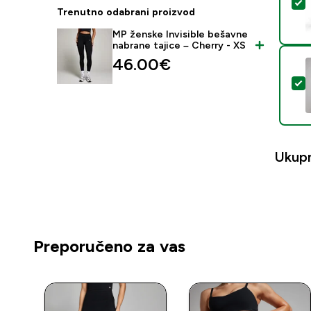
O
Trenutno odabrani proizvod
MP ženske Invisible bešavne
nabrane tajice – Cherry - XS
46.00€‎
O
Ukup
Preporučeno za vas