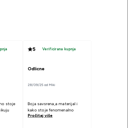
5
upnja
Verificirana kupnja
Odlicne
28/09/25 od Miki
no stoje
Boja savsrena,a materijal i
likuju
kako stoje fenomenalno
Pročitaj više