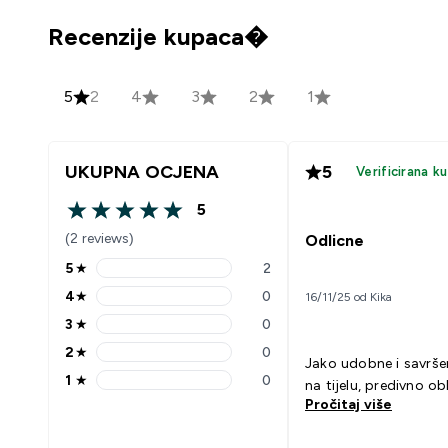
Recenzije kupaca�
5
2
4
3
2
1
UKUPNA OCJENA
5
Verificirana k
5
5 out of 5 stars
(2 reviews)
Odlicne
5
★
2
5 stars rating 2 reviews
4
★
0
16/11/25 od Kika
4 stars rating 0 reviews
3
★
0
3 stars rating 0 reviews
2
★
0
2 stars rating 0 reviews
Jako udobne i savrše
1
★
0
na tijelu, predivno ob
1 stars rating 0 reviews
Pročitaj više