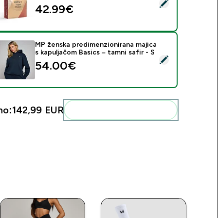
daberi ovaj proizvod - Veganska proteinska mješavina - 1kg - Va
42.99€‎
MP ženska predimenzionirana majica
s kapuljačom Basics – tamni safir - S
daberi ovaj proizvod - MP ženska predimenzionirana majica s ka
54.00€‎
no:
142,99 EUR‎
Dodaj ovo u svoju rutinu