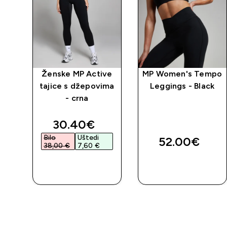
 za
Ženske MP Active
MP Women's Tempo
tajice s džepovima
Leggings - Black
- crna
discounted price
30.40€‎
Bilo
Uštedi
52.00€‎
38,00 €‎
7,60 €‎
BRZA
BRZA
KUPNJA
KUPNJA