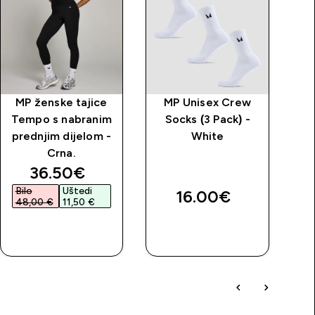
MP ženske tajice
MP Unisex Crew
MP
Tempo s nabranim
Socks (3 Pack) -
b
prednjim dijelom -
White
Crna.
discounted price
36.50€‎
Bilo
Uštedi
B
16.00€‎
48,00 €‎
11,50 €‎
4
BRZA
BRZA
KUPNJA
KUPNJA