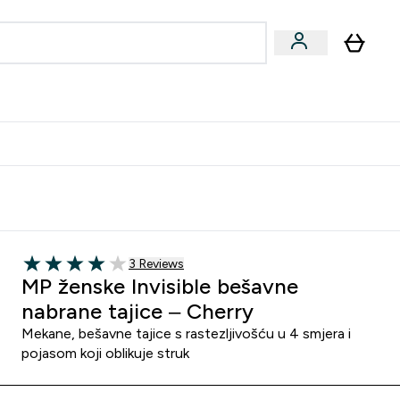
formance
submenu
Vegan submenu
Enter Performance submenu
⌄
učite prijatelju i zaradite 10 EUR
3 customer reviews
3 Reviews
4 out of 5 stars
MP ženske Invisible bešavne
nabrane tajice – Cherry
Mekane, bešavne tajice s rastezljivošću u 4 smjera i
pojasom koji oblikuje struk