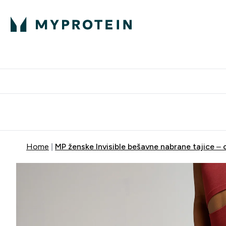
Proteini
Besplatna dostava pri kupn
Home
MP ženske Invisible bešavne nabrane tajice – 