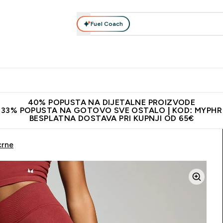
Fuel Coach
Prehrana
Odjeća
Vitamini
Snackovi
Vegan
Per
Enter Proteini submenu
Enter Prehrana submenu
Enter Odjeća submenu
Enter Vitamini submenu
Enter Snackovi 
Enter 
⌄
⌄
⌄
⌄
⌄
⌄
ji od 65€
Najnovija odjeća
Proizvodi najveće kvalitete
Prepor
40% POPUSTA NA DIJETALNE PROIZVODE
33% POPUSTA NA GOTOVO SVE OSTALO | KOD: MYPHR
BESPLATNA DOSTAVA PRI KUPNJI OD 65€
crne