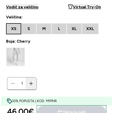
Vodič za veličinu
Virtual Try-On
Veličina:
XS
S
M
L
XL
XXL
Boja: Cherry
33% POPUSTA | KOD: MYPHR
46.00€‎
Nema na zalihi