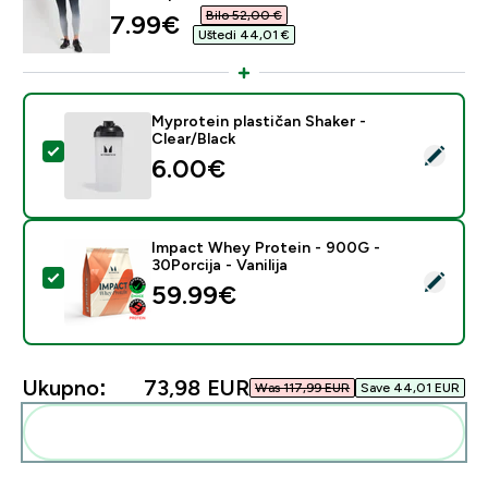
Bilo 52,00 €‎
discounted price
7.99€‎
Uštedi 44,01 €‎
Myprotein plastičan Shaker -
Clear/Black
Odaberi ovaj proizvod - Myprotein plastičan Shaker - C
6.00€‎
Impact Whey Protein - 900G -
30Porcija - Vanilija
Odaberi ovaj proizvod - Impact Whey Protein - 900G - 
59.99€‎
Ukupno:
73,98 EUR‎
Was 117,99 EUR‎
Save 44,01 EUR‎
Dodaj ovo u svoju rutinu