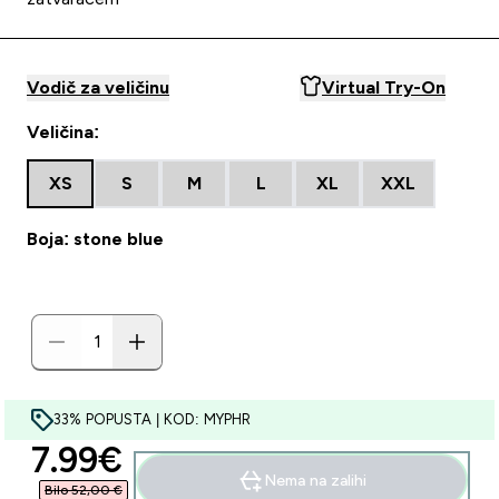
Vodič za veličinu
Virtual Try-On
Veličina:
XS
S
M
L
XL
XXL
Boja: stone blue
33% POPUSTA | KOD: MYPHR
discounted price
7.99€‎
Nema na zalihi
Bilo 52,00 €‎