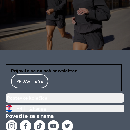
Prijavite se na naš newsletter
PRIJAVITE SE
Postavke kolačića
HR |
Change
Povežite se s nama