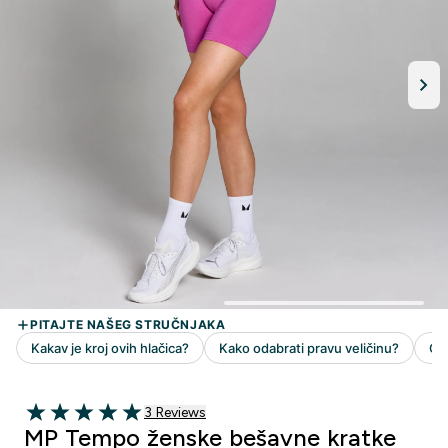
3 customer reviews
3 Reviews
5 out of 5 stars
MP Tempo ženske bešavne kratke