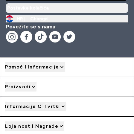
Postavke kolačića
HR |
Change
Povežite se s nama
Pomoć I Informacije
Proizvodi
Informacije O Tvrtki
Lojalnost I Nagrade