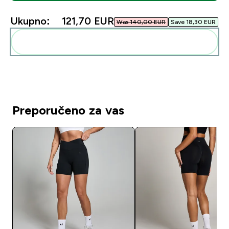
Ukupno:
121,70 EUR‎
Was 140,00 EUR‎
Save 18,30 EUR‎
Dodaj ovo u svoju rutinu
Preporučeno za vas