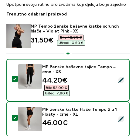
Upotpuni svoju rutinu proizvodima koji djeluju bolje zajedno
Trenutno odabrani proizvod
MP Tempo ženske bešavne kratke scrunch
hlače – Violet Pink - XS
Bilo 42,00 €‎
discounted price
31.50€‎
Uštedi 10,50 €‎
MP ženske bešavne tajice Tempo –
crne - XS
discounted price
44.20€‎
Odaberi ovaj proizvod - MP ženske bešavne tajice Tem
Bilo 52,00 €‎
Uštedi 7,80 €‎
MP ženske kratke hlače Tempo 2 u 1
Floaty - crne - XL
Odaberi ovaj proizvod - MP ženske kratke hlače Tempo 
46.00€‎