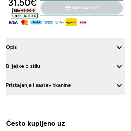
discounted price
31.50€‎
Nema na zalihi
Bilo 42,00 €‎
Uštedi 10,50 €‎
Opis
Bilješke o stilu
Pristajanje i sastav tkanine
Često kupljeno uz