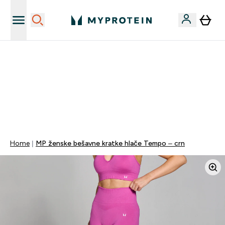
Najnovija odjeća
40% POPUSTA + DODATNIH 5% PRI KUPNJI 2 KOMADA
ODJEĆE | KOD: MYPHR
PONUDA VAŽI DO KRAJA DANA
0 0
:
0 9
:
0 7
:
2 9
Dan
Sat
Minute
Sekundi
Home
MP ženske bešavne kratke hlače Tempo – crn