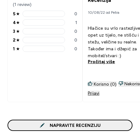
Recenzija
(1 review)
10/08/22 od Petra
5
★
0
5 stars rating 0 reviews
4
★
1
4 stars rating 1 reviews
Hlačice su vrlo rastezljiv
3
★
0
3 stars rating 0 reviews
opet uz tijelo, ne stišću i
2
★
0
stežu, veličine su realne.
2 stars rating 0 reviews
1
★
0
Također ima i džepić za
1 stars rating 0 reviews
mobitel/stvari :)
Pročitaj više
Nekoris
Korisno (0)
Prijavi
NAPRAVITE RECENZIJU