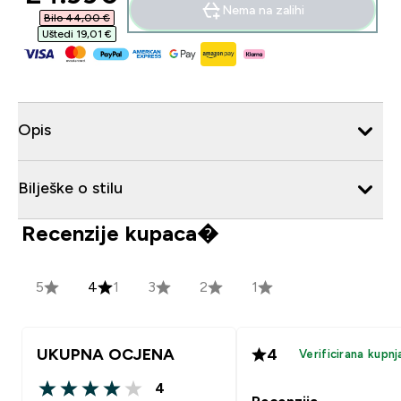
Nema na zalihi
Bilo 44,00 €‎
Uštedi 19,01 €‎
Opis
Bilješke o stilu
Recenzije kupaca�
5
4
1
3
2
1
UKUPNA OCJENA
4
Verificirana kupnj
4
4 out of 5 stars