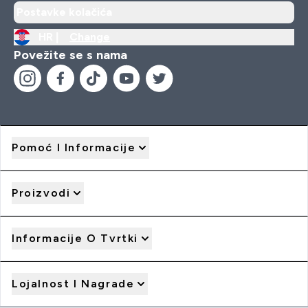
Postavke kolačića
HR |
Change
Povežite se s nama
Pomoć I Informacije
Proizvodi
Informacije O Tvrtki
Lojalnost I Nagrade