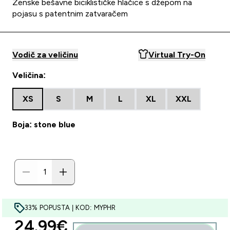
Ženske bešavne biciklističke hlačice s džepom na
pojasu s patentnim zatvaračem
Vodič za veličinu
Virtual Try-On
Veličina:
XS
S
M
L
XL
XXL
Boja: stone blue
33% POPUSTA | KOD: MYPHR
discounted price
24.99€‎