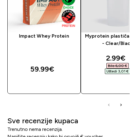
Impact Whey Protein
Myprotein plastičan 
- Clear/Black
discount
2.99€‎
Bilo 6,00 €‎
59.99€‎
Uštedi 3,01 €‎
BRZA KUPNJA
BRZA KUPNJA
Sve recenzije kupaca
Trenutno nema recenzija.
Napišite recenziju kako bi osvojili € voucher.