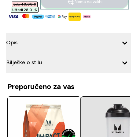
Nema na zalihi
Bilo 40,00 €‎
Uštedi 28,01 €‎
Opis
Bilješke o stilu
Preporučeno za vas