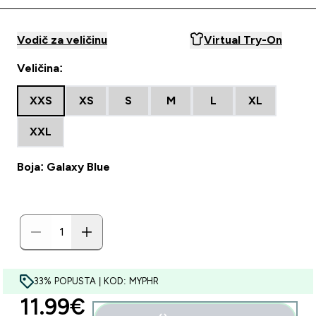
Vodič za veličinu
Virtual Try-On
Veličina:
XXS
XS
S
M
L
XL
XXL
Boja: Galaxy Blue
33% POPUSTA | KOD: MYPHR
discounted price
11.99€‎