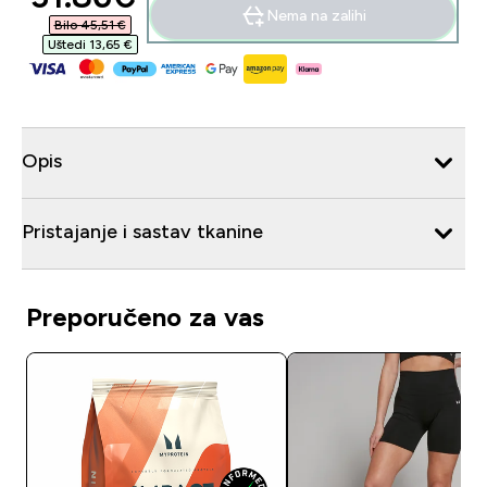
Nema na zalihi
Bilo 45,51 €‎
Uštedi 13,65 €‎
Opis
Pristajanje i sastav tkanine
Preporučeno za vas