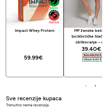
Impact Whey Protein
MP ženske bešav
biciklističke hlačic
oblikovanje – crn
discounte
39.40€‎
Bilo 48,00 €‎
59.99€‎
Uštedi 8,60 €‎
BRZA KUPNJA
BRZA KUPNJA
Sve recenzije kupaca
Trenutno nema recenzija.