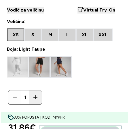
Vodič za veličinu
Virtual Try-On
Veličina:
XS
S
M
L
XL
XXL
Boja: Light Taupe
33% POPUSTA | KOD: MYPHR
discounted price
31.86€‎