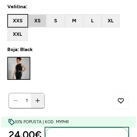
Veličina:
XXS
XS
S
M
L
XL
XXL
Boja: Black
33% POPUSTA | KOD: MYPHR
24.00€‎
Dodaj u košaricu