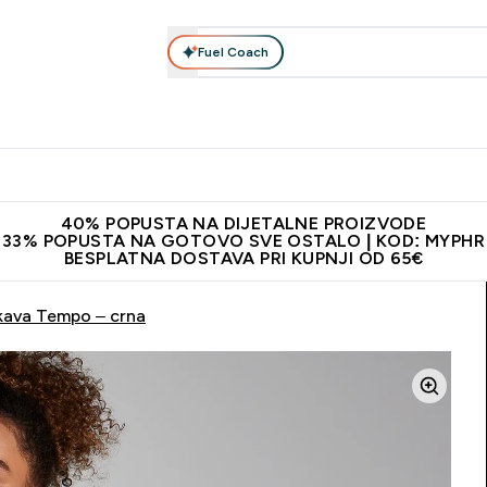
Fuel Coach
Prehrana
Odjeća
Vitamini
Snackovi
Vegan
Per
Enter Proteini submenu
Enter Prehrana submenu
Enter Odjeća submenu
Enter Vitamini submenu
Enter Snackovi 
Enter 
⌄
⌄
⌄
⌄
⌄
⌄
ji od 65€
Najnovija odjeća
Proizvodi najveće kvalitete
Prepor
40% POPUSTA NA DIJETALNE PROIZVODE
33% POPUSTA NA GOTOVO SVE OSTALO | KOD: MYPHR
BESPLATNA DOSTAVA PRI KUPNJI OD 65€
kava Tempo – crna