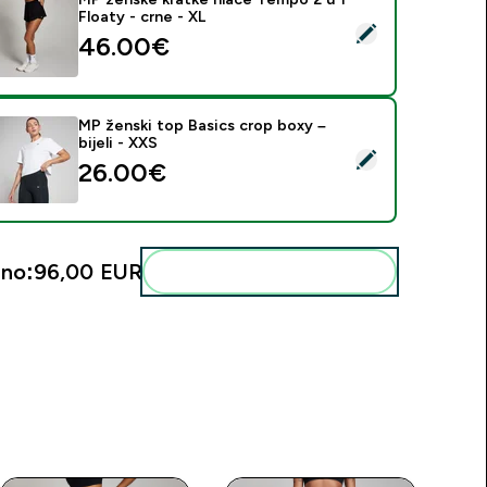
Floaty - crne - XL
daberi ovaj proizvod - MP ženske kratke hlače Tempo 2 u 1 Flo
46.00€‎
MP ženski top Basics crop boxy –
bijeli - XXS
daberi ovaj proizvod - MP ženski top Basics crop boxy – bijeli 
26.00€‎
no:
96,00 EUR‎
Dodaj ovo u svoju rutinu