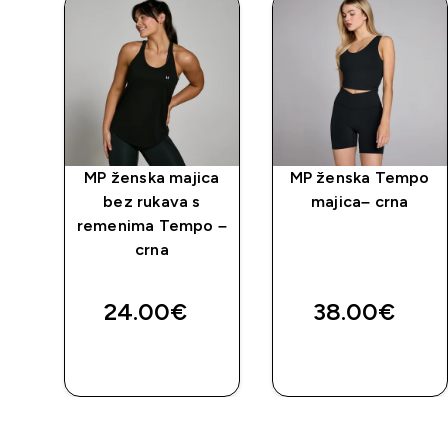
s
MP ženska majica
MP ženska Tempo
a –
bez rukava s
majica– crna
remenima Tempo –
crna
ed price
24.00€‎
38.00€‎
BRZA
BRZA
KUPNJA
KUPNJA