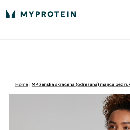
Proteini
Besplatna dostava pri kupn
Home
MP ženska skraćena (odrezana) majica bez ru