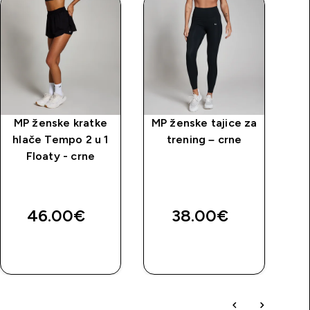
MP ženske kratke
MP ženske tajice za
MP
hlače Tempo 2 u 1
trening – crne
Floaty - crne
r
B
46.00€‎
38.00€‎
3
BRZA
BRZA
KUPNJA
KUPNJA