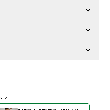
jedno
MP ženske kratke hlače Tempo 2 u 1