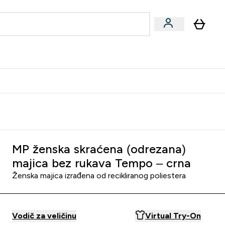
formance
submenu
Vegan submenu
Enter Performance submenu
⌄
učite prijatelju i zaradite 10 EUR
MP ženska skraćena (odrezana)
majica bez rukava Tempo – crna
Ženska majica izrađena od recikliranog poliestera
Vodič za veličinu
Virtual Try-On