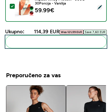
30Porcija - Vanilija
Odaberi ovaj proizvod - Impact Whey Protein - 900G - 
59.99€‎
Ukupno:
114,39 EUR‎
Was 121,99 EUR‎
Save 7,60 EUR‎
Dodaj ovo u svoju rutinu
Preporučeno za vas