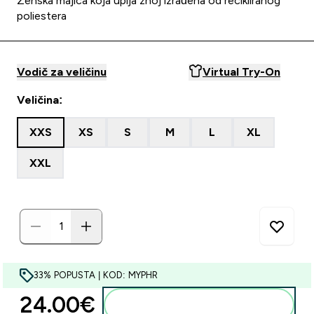
Ženska majica koja upija znoj izrađena od recikliranog
poliestera
Vodič za veličinu
Virtual Try-On
Veličina:
XXS
XS
S
M
L
XL
XXL
33% POPUSTA | KOD: MYPHR
24.00€‎
Dodaj u košaricu