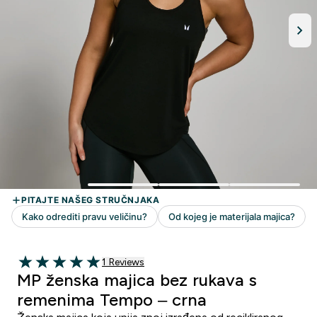
1 customer reviews
1 Reviews
5 out of 5 stars
MP ženska majica bez rukava s
remenima Tempo – crna