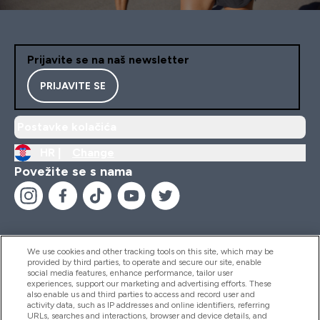
Prijavite se na naš newsletter
PRIJAVITE SE
Postavke kolačića
HR |
Change
Povežite se s nama
We use cookies and other tracking tools on this site, which may be
provided by third parties, to operate and secure our site, enable
Pomoć I Informacije
social media features, enhance performance, tailor user
experiences, support our marketing and advertising efforts. These
also enable us and third parties to access and record user and
activity data, such as IP addresses and online identifiers, referring
Proizvodi
URLs, searches and interactions, browser and device details, and