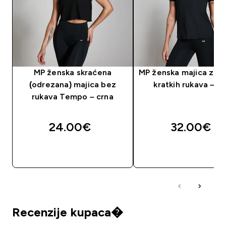
MP ženska skraćena
MP ženska majica za t
(odrezana) majica bez
kratkih rukava – c
rukava Tempo – crna
24.00€‎
32.00€‎
BRZA KUPNJA
BRZA KUPNJA
Recenzije kupaca�