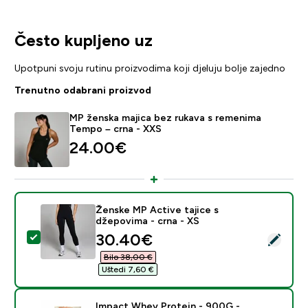
Često kupljeno uz
Upotpuni svoju rutinu proizvodima koji djeluju bolje zajedno
Trenutno odabrani proizvod
MP ženska majica bez rukava s remenima
Tempo – crna - XXS
24.00€‎
Ženske MP Active tajice s
džepovima - crna - XS
discounted price
30.40€‎
Odaberi ovaj proizvod - Ženske MP Active tajice s dže
Bilo 38,00 €‎
Uštedi 7,60 €‎
Impact Whey Protein - 900G -