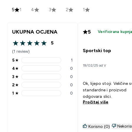
5
1
4
3
2
1
UKUPNA OCJENA
5
Verificirana kupnj
5
5 out of 5 stars
Sportski top
(1 review)
5
★
1
5 stars rating 1 reviews
19/02/25 od V
4
★
0
4 stars rating 0 reviews
3
★
0
3 stars rating 0 reviews
Ok, lijepo stoji. Veličine s
2
★
0
2 stars rating 0 reviews
standardne i proizvod
1
★
0
1 stars rating 0 reviews
odgovara slici.
Pročitaj više
Nekoris
Korisno (0)