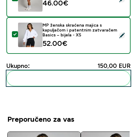
46.00€‎
MP ženska skraćena majica s
kapuljačom i patentnim zatvaračem
Odaberi ovaj proizvod - MP ženska skraćena majica s k
Basics – bijela - XS
52.00€‎
Ukupno:
150,00 EUR‎
Dodaj ovo u svoju rutinu
Preporučeno za vas