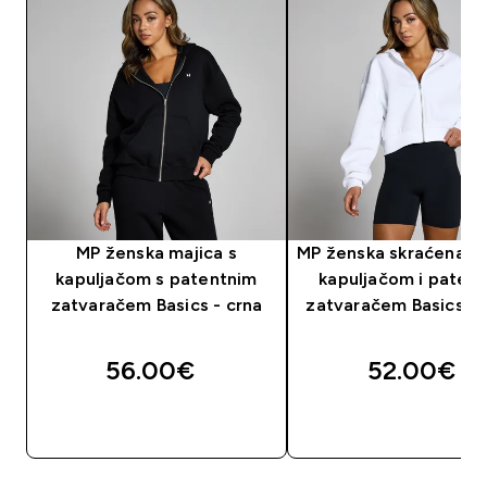
MP ženska majica s
MP ženska skraćena ma
kapuljačom s patentnim
kapuljačom i paten
zatvaračem Basics - crna
zatvaračem Basics – b
56.00€‎
52.00€‎
BRZA KUPNJA
BRZA KUPNJA