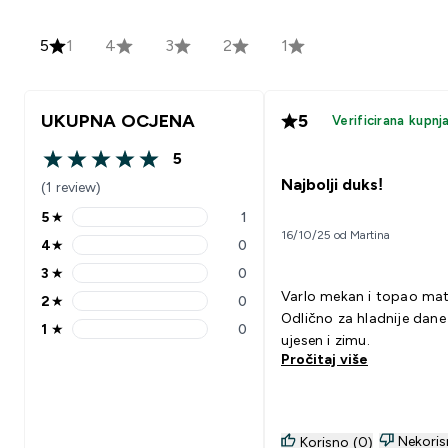
5
1
4
3
2
1
UKUPNA OCJENA
5
Verificirana kupnj
5
5 out of 5 stars
Najbolji duks!
(1 review)
5
★
1
5 stars rating 1 reviews
16/10/25 od Martina
4
★
0
4 stars rating 0 reviews
3
★
0
3 stars rating 0 reviews
Varlo mekan i topao mate
2
★
0
2 stars rating 0 reviews
Odlično za hladnije dane
1
★
0
1 stars rating 0 reviews
ujesen i zimu.
Pročitaj više
Nekoris
Korisno (0)