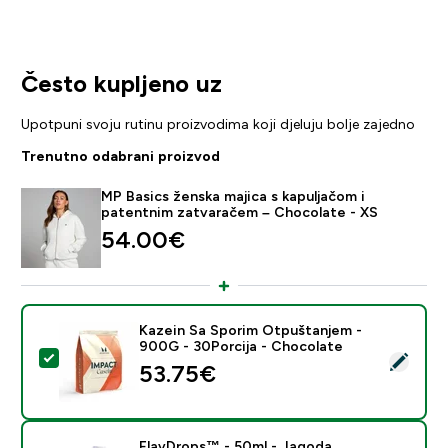
Često kupljeno uz
Upotpuni svoju rutinu proizvodima koji djeluju bolje zajedno
Trenutno odabrani proizvod
MP Basics ženska majica s kapuljačom i
patentnim zatvaračem – Chocolate - XS
54.00€‎
Kazein Sa Sporim Otpuštanjem -
900G - 30Porcija - Chocolate
Odaberi ovaj proizvod - Kazein Sa Sporim Otpuštanje
53.75€‎
FlavDrops™ - 50ml - Jagoda