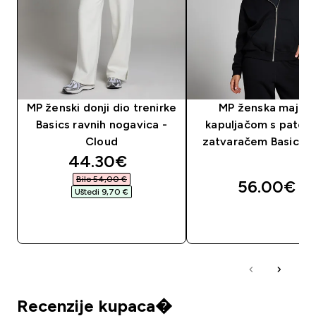
MP ženski donji dio trenirke
MP ženska majica
Basics ravnih nogavica -
kapuljačom s paten
Cloud
zatvaračem Basics -
discounted price
44.30€‎
Bilo 54,00 €‎
56.00€‎
Uštedi 9,70 €‎
BRZA KUPNJA
BRZA KUPNJA
Recenzije kupaca�