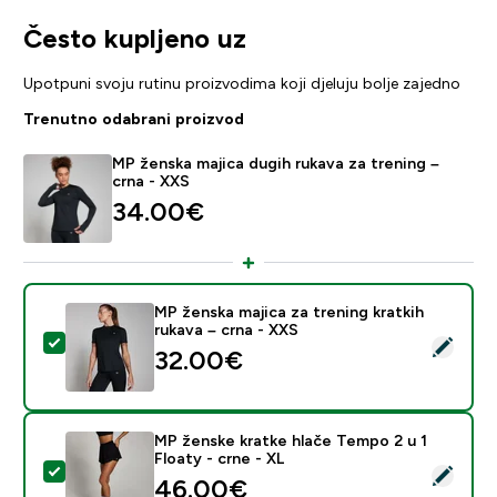
Često kupljeno uz
Upotpuni svoju rutinu proizvodima koji djeluju bolje zajedno
Trenutno odabrani proizvod
MP ženska majica dugih rukava za trening –
crna - XXS
34.00€‎
MP ženska majica za trening kratkih
rukava – crna - XXS
Odaberi ovaj proizvod - MP ženska majica za trening kr
32.00€‎
MP ženske kratke hlače Tempo 2 u 1
Floaty - crne - XL
Odaberi ovaj proizvod - MP ženske kratke hlače Tempo 
46.00€‎