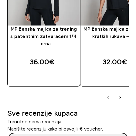
MP ženska majica za trening
MP ženska majica za t
s patentnim zatvaračem 1/4
kratkih rukava – c
– crna
36.00€‎
32.00€‎
BRZA KUPNJA
BRZA KUPNJA
Sve recenzije kupaca
Trenutno nema recenzija.
Napišite recenziju kako bi osvojili € voucher.