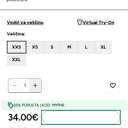
Vodič za veličinu
Virtual Try-On
Veličina:
XXS
XS
S
M
L
XL
XXL
33% POPUSTA | KOD: MYPHR
34.00€‎
Dodaj u košaricu