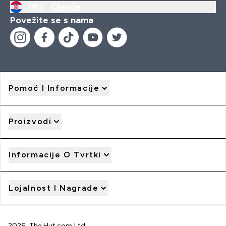
HR |
Change
Povežite se s nama
Pomoć I Informacije
Proizvodi
Informacije O Tvrtki
Lojalnost I Nagrade
2026 The Hut.com Ltd