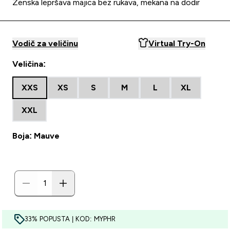
Ženska lepršava majica bez rukava, mekana na dodir
Vodič za veličinu
Virtual Try-On
Veličina:
XXS
XS
S
M
L
XL
XXL
Boja: Mauve
33% POPUSTA | KOD: MYPHR