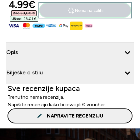
discounted price
4.99€‎
Nema na zalihi
Bilo 28,00 €‎
Uštedi 23,01 €‎
Opis
Bilješke o stilu
Sve recenzije kupaca
Trenutno nema recenzija.
Napišite recenziju kako bi osvojili € voucher.
NAPRAVITE RECENZIJU