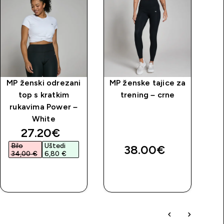
MP ženski odrezani
MP ženske tajice za
M
top s kratkim
trening – crne
t
rukavima Power –
n
White
discounted price
27.20€‎
Bilo
Uštedi
38.00€‎
34,00 €‎
6,80 €‎
BRZA
BRZA
KUPNJA
KUPNJA