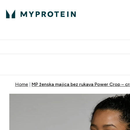
Proteini
Besplatna dostava pri kupn
Home
MP ženska majica bez rukava Power Crop – c