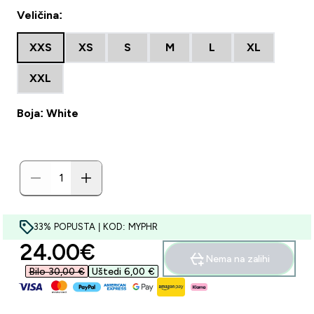
Veličina:
XXS
XS
S
M
L
XL
XXL
Boja: White
33% POPUSTA | KOD: MYPHR
discounted price
24.00€‎
Nema na zalihi
Bilo 30,00 €‎
Uštedi 6,00 €‎