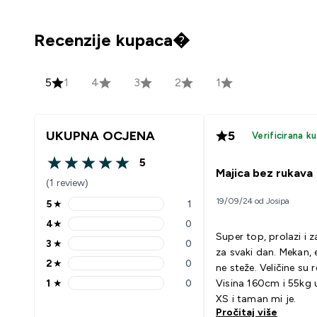
Recenzije kupaca�
5
1
4
3
2
1
UKUPNA OCJENA
5
Verificirana k
5
5 out of 5 stars
Majica bez rukava
(1 review)
19/09/24 od Josipa
5
★
1
5 stars rating 1 reviews
4
★
0
4 stars rating 0 reviews
Super top, prolazi i 
3
★
0
3 stars rating 0 reviews
za svaki dan. Mekan, 
2
★
0
ne steže. Veličine su r
2 stars rating 0 reviews
1
★
0
Visina 160cm i 55kg 
1 stars rating 0 reviews
XS i taman mi je.
Pročitaj više