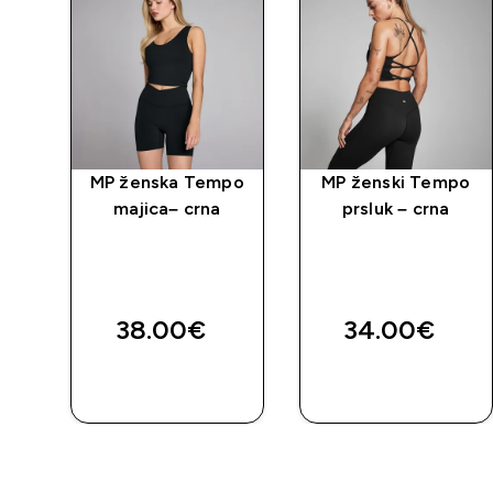
s
MP ženska Tempo
MP ženski Tempo
a –
majica– crna
prsluk – crna
ed price
38.00€‎
34.00€‎
BRZA
BRZA
KUPNJA
KUPNJA