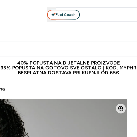
Fuel Coach
Prehrana
Odjeća
Vitamini
Snackovi
Vegan
Per
Enter Proteini submenu
Enter Prehrana submenu
Enter Odjeća submenu
Enter Vitamini submenu
Enter Snackovi 
Enter 
⌄
⌄
⌄
⌄
⌄
⌄
ji od 65€
Najnovija odjeća
Proizvodi najveće kvalitete
Prepor
40% POPUSTA NA DIJETALNE PROIZVODE
33% POPUSTA NA GOTOVO SVE OSTALO | KOD: MYPHR
BESPLATNA DOSTAVA PRI KUPNJI OD 65€
rna