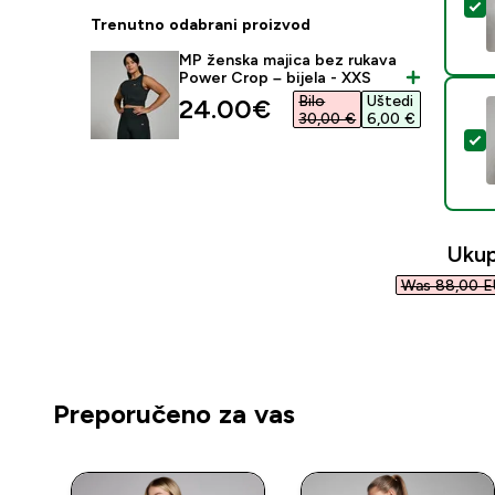
O
Trenutno odabrani proizvod
MP ženska majica bez rukava
Power Crop – bijela - XXS
Bilo
Uštedi
discounted price
24.00€‎
30,00 €‎
6,00 €‎
O
Uku
Was 88,00 E
Preporučeno za vas