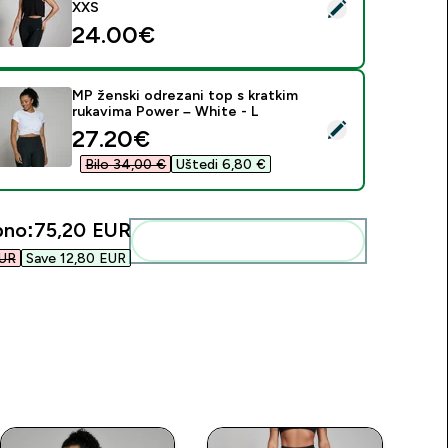
daberi ovaj proizvod - MP ženska skraćena (odrezana) majica 
XXS
24.00€‎
MP ženski odrezani top s kratkim
rukavima Power – White - L
daberi ovaj proizvod - MP ženski odrezani top s kratkim rukav
discounted price
27.20€‎
Bilo 34,00 €‎
Uštedi 6,80 €‎
pno:
75,20 EUR‎
Dodaj ovo u svoju rutinu
UR‎
Save 12,80 EUR‎