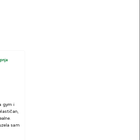
upnja
za gym i
elastičan,
ealne.
uzela sam