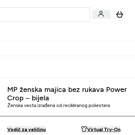
formance
submenu
Vegan submenu
Enter Performance submenu
⌄
učite prijatelju i zaradite 10 EUR
MP ženska majica bez rukava Power
Crop – bijela
Ženska vesta izrađena od recikliranog poliestera
Vodič za veličinu
Virtual Try-On