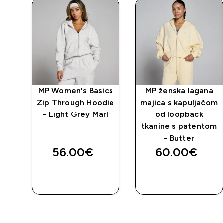
na
MP Women's Basics
MP ženska lagana
 s
Zip Through Hoodie
majica s kapuljačom
- Light Grey Marl
od loopback
tkanine s patentom
va
- Butter
56.00€‎
60.00€‎
BRZA
BRZA
KUPNJA
KUPNJA