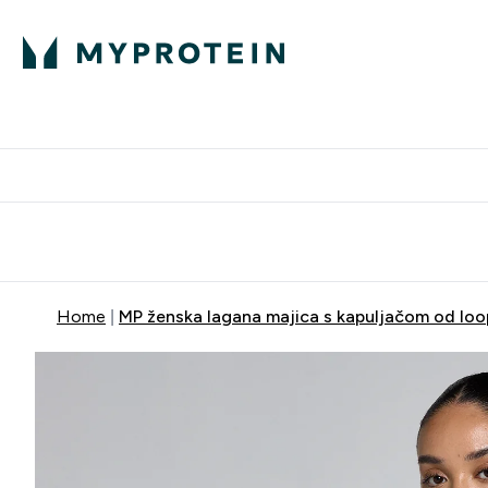
Proteini
Besplatna dostava pri kupn
Home
MP ženska lagana majica s kapuljačom od loo