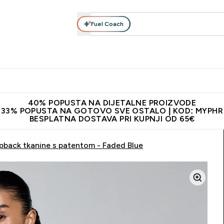
Fuel Coach
Prehrana
Odjeća
Vitamini
Snackovi
Vegan
Per
Enter Proteini submenu
Enter Prehrana submenu
Enter Odjeća submenu
Enter Vitamini submenu
Enter Snackovi 
Enter 
⌄
⌄
⌄
⌄
⌄
⌄
ji od 65€
Najnovija odjeća
Proizvodi najveće kvalitete
Prepor
40% POPUSTA NA DIJETALNE PROIZVODE
33% POPUSTA NA GOTOVO SVE OSTALO | KOD: MYPHR
BESPLATNA DOSTAVA PRI KUPNJI OD 65€
pback tkanine s patentom - Faded Blue