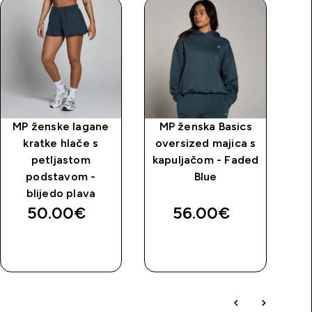
MP ženske lagane
MP ženska Basics
M
kratke hlače s
oversized majica s
t
petljastom
kapuljačom - Faded
no
podstavom -
Blue
blijedo plava
50.00€‎
56.00€‎
BRZA
BRZA
KUPNJA
KUPNJA