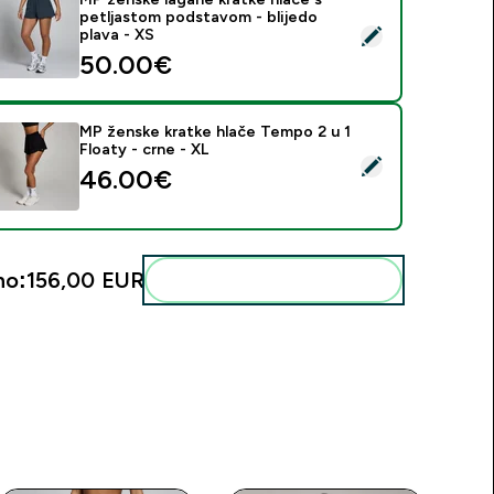
petljastom podstavom - blijedo
daberi ovaj proizvod - MP ženske lagane kratke hlače s petlja
plava - XS
50.00€‎
MP ženske kratke hlače Tempo 2 u 1
Floaty - crne - XL
daberi ovaj proizvod - MP ženske kratke hlače Tempo 2 u 1 Flo
46.00€‎
no:
156,00 EUR‎
Dodaj ovo u svoju rutinu