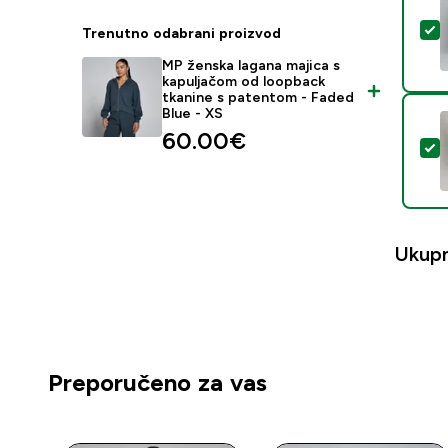
O
Trenutno odabrani proizvod
MP ženska lagana majica s
kapuljačom od loopback
tkanine s patentom - Faded
Blue - XS
60.00€‎
O
Ukup
Preporučeno za vas