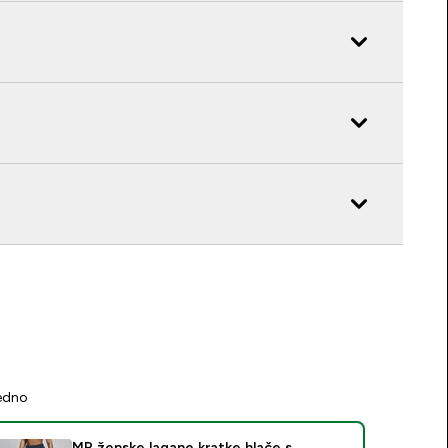
jedno
MP ženske lagane kratke hlače s