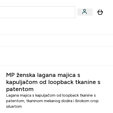
formance
submenu
Vegan submenu
Enter Performance submenu
⌄
učite prijatelju i zaradite 10 EUR
MP ženska lagana majica s
kapuljačom od loopback tkanine s
patentom
Lagana majica s kapuljačom od loopback tkanine s
patentom, tkaninom mekanog dodira i širokom crop
siluetom