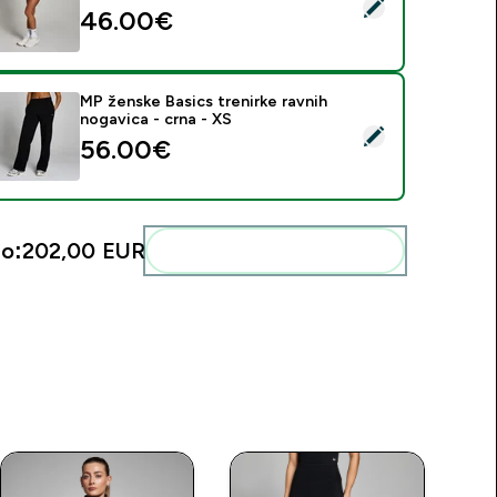
daberi ovaj proizvod - MP ženske kratke hlače Tempo 2 u 1 Flo
46.00€‎
MP ženske Basics trenirke ravnih
nogavica - crna - XS
daberi ovaj proizvod - MP ženske Basics trenirke ravnih nogavi
56.00€‎
o:
202,00 EUR‎
Dodaj ovo u svoju rutinu