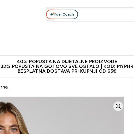
Fuel Coach
Prehrana
Odjeća
Vitamini
Snackovi
Vegan
Per
Enter Proteini submenu
Enter Prehrana submenu
Enter Odjeća submenu
Enter Vitamini submenu
Enter Snackovi 
Enter 
⌄
⌄
⌄
⌄
⌄
⌄
ji od 65€
Najnovija odjeća
Proizvodi najveće kvalitete
Prepor
40% POPUSTA NA DIJETALNE PROIZVODE
33% POPUSTA NA GOTOVO SVE OSTALO | KOD: MYPHR
BESPLATNA DOSTAVA PRI KUPNJI OD 65€
crna