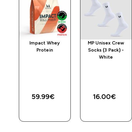
čan
Impact Whey
MP Unisex Crew
Protein
Socks (3 Pack) -
White
ed price
59.99€‎
16.00€‎
BRZA
BRZA
KUPNJA
KUPNJA