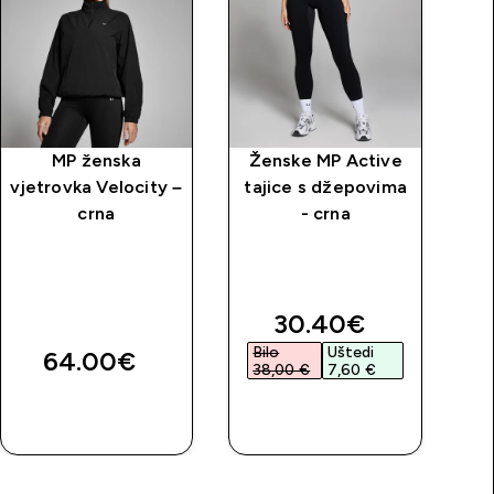
MP ženska
Ženske MP Active
V
vjetrovka Velocity –
tajice s džepovima
crna
- crna
discounted price
30.40€‎
Bilo
Uštedi
64.00€‎
38,00 €‎
7,60 €‎
BRZA
BRZA
KUPNJA
KUPNJA