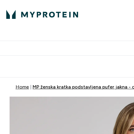
Proteini
Besplatna dostava pri kupn
Home
MP ženska kratka podstavljena pufer jakna - 