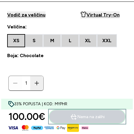
Vodič za veličinu
Virtual Try-On
Veličina:
XS
S
M
L
XL
XXL
Boja: Chocolate
33% POPUSTA | KOD: MYPHR
100.00€‎
Nema na zalihi