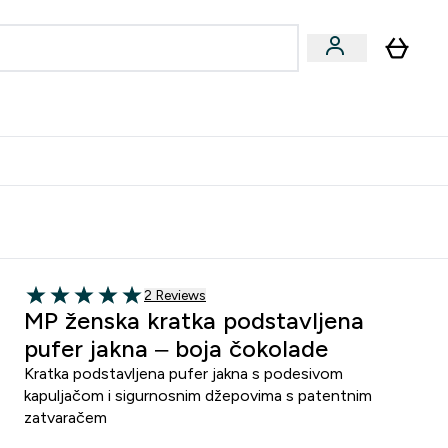
formance
submenu
Vegan submenu
Enter Performance submenu
⌄
učite prijatelju i zaradite 10 EUR
2 customer reviews
2 Reviews
5 out of 5 stars
MP ženska kratka podstavljena
pufer jakna – boja čokolade
Kratka podstavljena pufer jakna s podesivom
kapuljačom i sigurnosnim džepovima s patentnim
zatvaračem