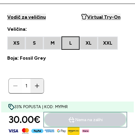
Vodič za veličinu
Virtual Try-On
Veličina:
XS
S
M
L
XL
XXL
Boja: Fossil Grey
33% POPUSTA | KOD: MYPHR
30.00€‎
Nema na zalihi