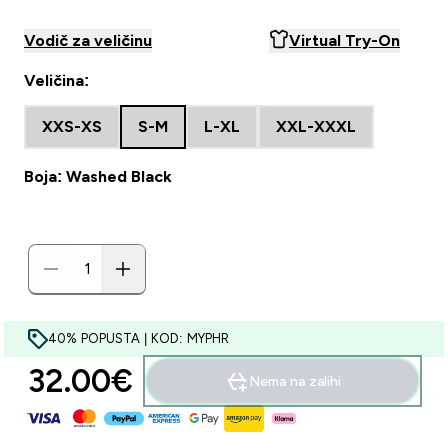
Vodič za veličinu
Virtual Try-On
Veličina:
XXS-XS
S-M
L-XL
XXL-XXXL
Boja: Washed Black
40% POPUSTA | KOD: MYPHR
32.00€‎
Nema na zalihi