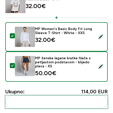
32.00€‎
MP Women's Basic Body Fit Long
Sleeve T-Shirt - White - XXS
Odaberi ovaj proizvod - MP Women's Basic Body Fit Lo
32.00€‎
MP ženske lagane kratke hlače s
petljastom podstavom - blijedo
Odaberi ovaj proizvod - MP ženske lagane kratke hlače
plava - XS
50.00€‎
Ukupno:
114,00 EUR‎
Dodaj ovo u svoju rutinu