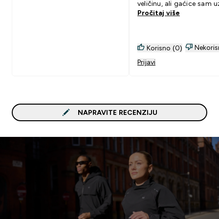
veličinu, ali gaćice sam u
Pročitaj više
"m" i odlično stoje, misl
bi "s" bile pretijesne.
Nekoris
Korisno (0)
Prijavi
NAPRAVITE RECENZIJU