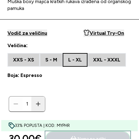
Muška boxy majica kratkih rukava izrađena od organskog
pamuka
Vodič za veličinu
Virtual Try-On
Veličina:
XXS - XS
S - M
L - XL
XXL - XXXL
Boja: Espresso
33% POPUSTA | KOD: MYPHR
30.00€‎
Nema na zalihi