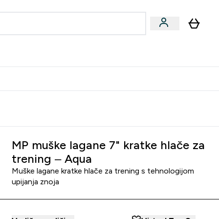
formance
submenu
Vegan submenu
Enter Performance submenu
⌄
učite prijatelju i zaradite 10 EUR
MP muške lagane 7" kratke hlače za
trening – Aqua
Muške lagane kratke hlače za trening s tehnologijom
upijanja znoja