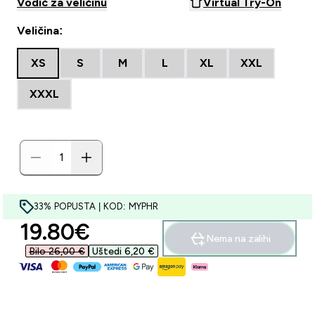
Vodič za veličinu
Virtual Try-On
Veličina:
XS
S
M
L
XL
XXL
XXXL
33% POPUSTA | KOD: MYPHR
discounted price
19.80€‎
Nema na zalihi
Bilo 26,00 €‎
Uštedi 6,20 €‎