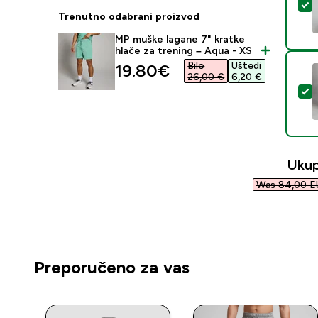
O
Trenutno odabrani proizvod
MP muške lagane 7" kratke
hlače za trening – Aqua - XS
Bilo
Uštedi
discounted price
19.80€‎
26,00 €‎
6,20 €‎
O
Uku
Was 84,00 E
Preporučeno za vas