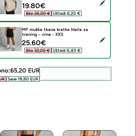
daberi ovaj proizvod - MP muška majica za trening kratkih ruka
discounted price
19.80€‎
Bilo 26,00 €‎
Uštedi 6,20 €‎
MP muške tkane kratke hlače za
trening – crne - XXS
daberi ovaj proizvod - MP muške tkane kratke hlače za trening
discounted price
25.60€‎
Bilo 32,00 €‎
Uštedi 6,40 €‎
pno:
65,20 EUR‎
Dodaj ovo u svoju rutinu
UR‎
Save 18,80 EUR‎