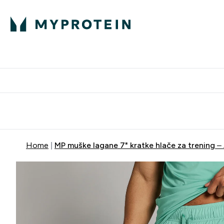
Proteini
Besplatna dostava pri kupn
Home
MP muške lagane 7" kratke hlače za trening –