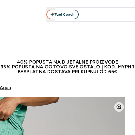
Fuel Coach
Prehrana
Odjeća
Vitamini
Snackovi
Vegan
Per
Enter Proteini submenu
Enter Prehrana submenu
Enter Odjeća submenu
Enter Vitamini submenu
Enter Snackovi 
Enter 
⌄
⌄
⌄
⌄
⌄
⌄
ji od 65€
Najnovija odjeća
Proizvodi najveće kvalitete
Prepor
40% POPUSTA NA DIJETALNE PROIZVODE
33% POPUSTA NA GOTOVO SVE OSTALO | KOD: MYPHR
BESPLATNA DOSTAVA PRI KUPNJI OD 65€
 Aqua