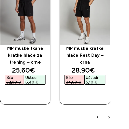
MP muške tkane
MP muške kratke
M
kratke hlače za
hlače Rest Day –
trening – crne
crna
tr
price
discounted price
discounted price
25.60€‎
28.90€‎
Bilo
Uštedi
Bilo
Uštedi
32,00 €‎
6,40 €‎
34,00 €‎
5,10 €‎
BRZA
BRZA
KUPNJA
KUPNJA