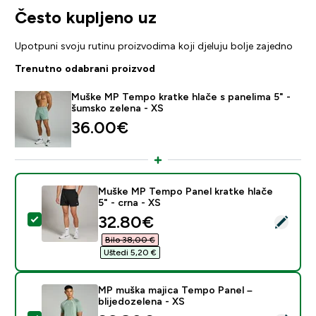
Često kupljeno uz
Upotpuni svoju rutinu proizvodima koji djeluju bolje zajedno
Trenutno odabrani proizvod
Muške MP Tempo kratke hlače s panelima 5" -
šumsko zelena - XS
36.00€‎
Muške MP Tempo Panel kratke hlače
5" - crna - XS
discounted price
32.80€‎
Odaberi ovaj proizvod - Muške MP Tempo Panel kratke h
Bilo 38,00 €‎
Uštedi 5,20 €‎
MP muška majica Tempo Panel –
blijedozelena - XS