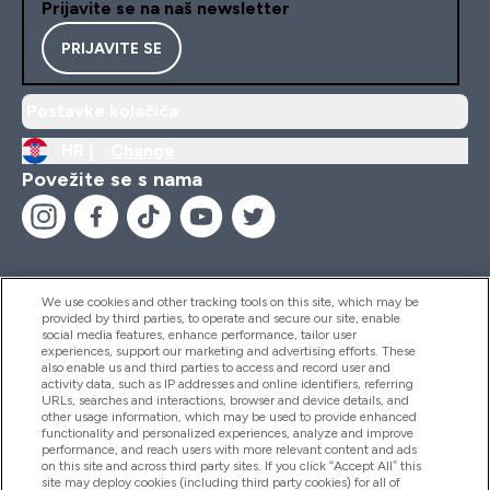
Prijavite se na naš newsletter
PRIJAVITE SE
Postavke kolačića
HR |
Change
Povežite se s nama
We use cookies and other tracking tools on this site, which may be
provided by third parties, to operate and secure our site, enable
Pomoć I Informacije
social media features, enhance performance, tailor user
experiences, support our marketing and advertising efforts. These
also enable us and third parties to access and record user and
activity data, such as IP addresses and online identifiers, referring
Proizvodi
URLs, searches and interactions, browser and device details, and
other usage information, which may be used to provide enhanced
functionality and personalized experiences, analyze and improve
performance, and reach users with more relevant content and ads
on this site and across third party sites. If you click “Accept All” this
Informacije O Tvrtki
site may deploy cookies (including third party cookies) for all of