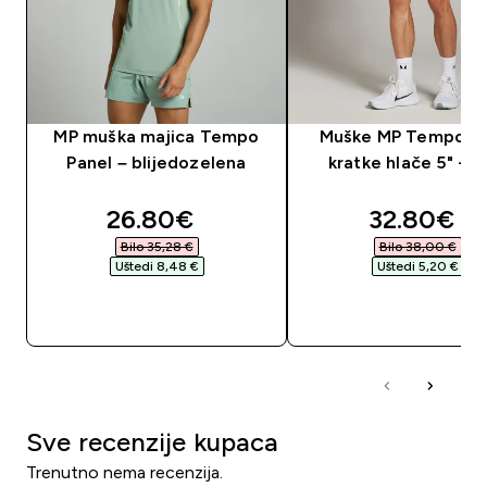
MP muška majica Tempo
Muške MP Tempo Pa
Panel – blijedozelena
kratke hlače 5" - c
discounted price
discounte
26.80€‎
32.80€‎
Bilo 35,28 €‎
Bilo 38,00 €‎
Uštedi 8,48 €‎
Uštedi 5,20 €‎
BRZA KUPNJA
BRZA KUPNJA
Sve recenzije kupaca
Trenutno nema recenzija.