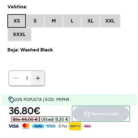
Veličina:
XS
S
M
L
XL
XXL
XXXL
Boja: Washed Black
33% POPUSTA | KOD: MYPHR
discounted price
36.80€‎
Nema na zalihi
Bilo 46,00 €‎
Uštedi 9,20 €‎