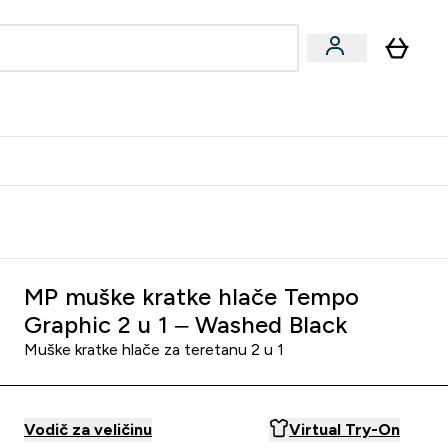
formance
submenu
Vegan submenu
Enter Performance submenu
⌄
učite prijatelju i zaradite 10 EUR
MP muške kratke hlače Tempo
Graphic 2 u 1 – Washed Black
Muške kratke hlače za teretanu 2 u 1
Vodič za veličinu
Virtual Try-On