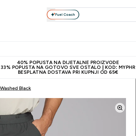
Fuel Coach
Prehrana
Odjeća
Vitamini
Snackovi
Vegan
Per
Enter Proteini submenu
Enter Prehrana submenu
Enter Odjeća submenu
Enter Vitamini submenu
Enter Snackovi 
Enter 
⌄
⌄
⌄
⌄
⌄
⌄
ji od 65€
Najnovija odjeća
Proizvodi najveće kvalitete
Prepor
40% POPUSTA NA DIJETALNE PROIZVODE
33% POPUSTA NA GOTOVO SVE OSTALO | KOD: MYPHR
BESPLATNA DOSTAVA PRI KUPNJI OD 65€
 Washed Black