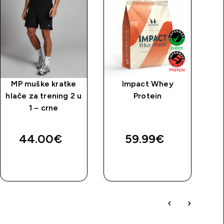
MP muške kratke
Impact Whey
M
hlače za trening 2 u
Protein
T
1 – crne
44.00€‎
59.99€‎
BRZA
BRZA
KUPNJA
KUPNJA