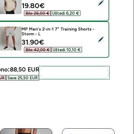
daberi ovaj proizvod - MP muška majica za trening kratkih ruka
discounted price
19.80€‎
Bilo 26,00 €‎
Uštedi 6,20 €‎
MP Men's 2-in-1 7" Training Shorts -
Storm - L
daberi ovaj proizvod - MP Men's 2-in-1 7" Training Shorts - St
discounted price
31.90€‎
Bilo 42,00 €‎
Uštedi 10,10 €‎
no:
88,50 EUR‎
Dodaj ovo u svoju rutinu
UR‎
Save 25,50 EUR‎