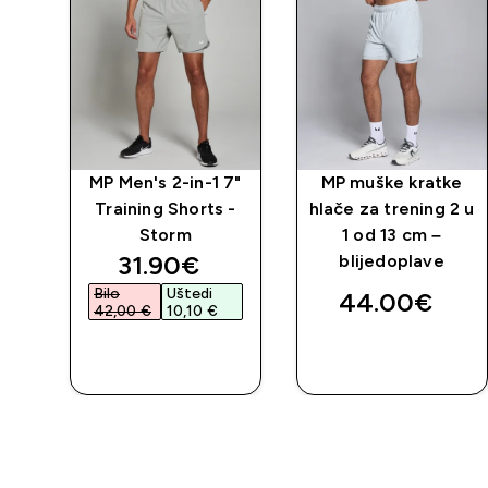
7"
MP Men's 2-in-1 7"
MP muške kratke
 -
Training Shorts -
hlače za trening 2 u
Storm
1 od 13 cm –
ed price
discounted price
31.90€‎
blijedoplave
Bilo
Uštedi
44.00€‎
42,00 €‎
10,10 €‎
BRZA
BRZA
KUPNJA
KUPNJA