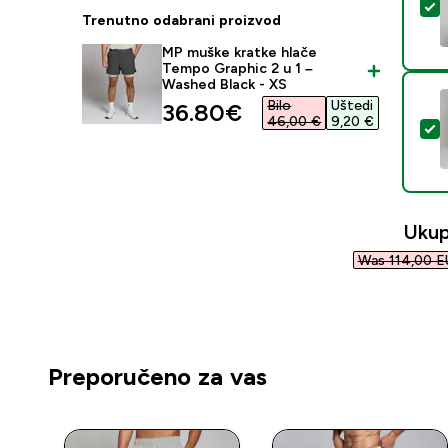
O
Trenutno odabrani proizvod
MP muške kratke hlače
Tempo Graphic 2 u 1 –
Washed Black - XS
Bilo
Uštedi
discounted price
36.80€‎
46,00 €‎
9,20 €‎
O
Ukup
Was 114,00 E
Preporučeno za vas