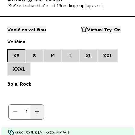
Muške kratke hlače od 13cm koje upijaju znoj
Vodič za veličinu
Virtual Try-On
Veličina:
XS
S
M
L
XL
XXL
XXXL
Boja: Rock
40% POPUSTA | KOD: MYPHR