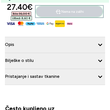
discounted price
27.40€‎
Nema na zalihi
Bilo 36,00 €‎
Uštedi 8,60 €‎
Opis
Bilješke o stilu
Pristajanje i sastav tkanine
Često kupljeno uz