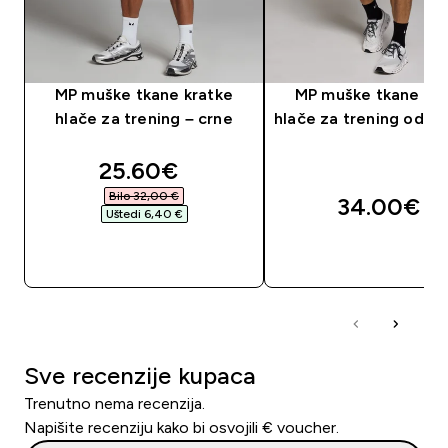
MP muške tkane kratke
MP muške tkane kra
hlače za trening – crne
hlače za trening od 5"
discounted price
25.60€‎
Bilo 32,00 €‎
34.00€‎
Uštedi 6,40 €‎
BRZA KUPNJA
BRZA KUPNJA
Sve recenzije kupaca
Trenutno nema recenzija.
Napišite recenziju kako bi osvojili € voucher.