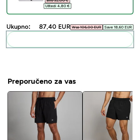
Bilo 32,00 €‎
Uštedi 4,80 €‎
Ukupno:
87,40 EUR‎
Was 106,00 EUR‎
Save 18,60 EUR‎
Dodaj ovo u svoju rutinu
Preporučeno za vas