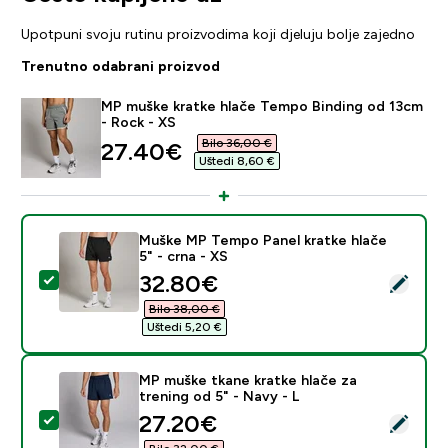
Upotpuni svoju rutinu proizvodima koji djeluju bolje zajedno
Trenutno odabrani proizvod
MP muške kratke hlače Tempo Binding od 13cm
- Rock - XS
Bilo 36,00 €‎
discounted price
27.40€‎
Uštedi 8,60 €‎
Muške MP Tempo Panel kratke hlače
5" - crna - XS
discounted price
32.80€‎
Odaberi ovaj proizvod - Muške MP Tempo Panel kratke h
Bilo 38,00 €‎
Uštedi 5,20 €‎
MP muške tkane kratke hlače za
trening od 5" - Navy - L
discounted price
27.20€‎
Odaberi ovaj proizvod - MP muške tkane kratke hlače za