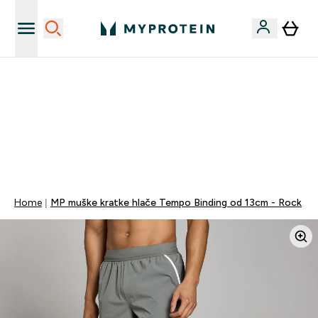
Najnovija odjeća
40% POPUSTA + DODATNIH 5% PRI KUPNJI 2 KOMADA
ODJEĆE | KOD: MYPHR
PONUDA VAŽI DO KRAJA DANA
0 0
:
1 1
:
0 8
:
0 9
Dan
Sat
Minute
Sekundi
Home
MP muške kratke hlače Tempo Binding od 13cm - Rock