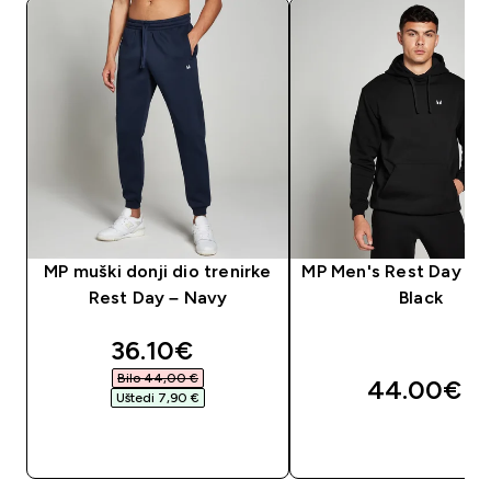
MP muški donji dio trenirke
MP Men's Rest Day Ho
Rest Day – Navy
Black
discounted price
36.10€‎
Bilo 44,00 €‎
44.00€‎
Uštedi 7,90 €‎
BRZA KUPNJA
BRZA KUPNJA