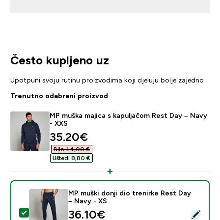
Često kupljeno uz
Upotpuni svoju rutinu proizvodima koji djeluju bolje zajedno
Trenutno odabrani proizvod
MP muška majica s kapuljačom Rest Day – Navy
- XXS
discounted price
35.20€‎
Bilo 44,00 €‎
Uštedi 8,80 €‎
MP muški donji dio trenirke Rest Day
– Navy - XS
discounted price
36.10€‎
Odaberi ovaj proizvod - MP muški donji dio trenirke Re