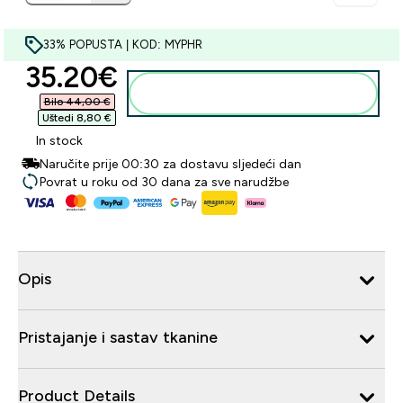
33% POPUSTA | KOD: MYPHR
discounted price
35.20€‎
Dodaj u košaricu
Bilo 44,00 €‎
Uštedi 8,80 €‎
In stock
Naručite prije 00:30 za dostavu sljedeći dan
Povrat u roku od 30 dana za sve narudžbe
Opis
Pristajanje i sastav tkanine
Product Details