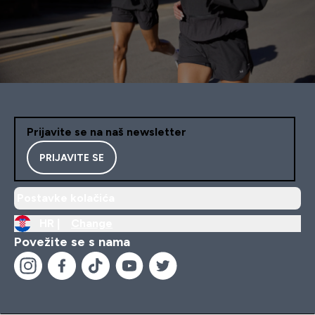
Prijavite se na naš newsletter
PRIJAVITE SE
Postavke kolačića
HR |
Change
Povežite se s nama