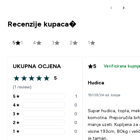
Recenzije kupaca�
5
1
4
3
2
1
UKUPNA OCJENA
5
Verificirana kupnj
5
5 out of 5 stars
Hudica
(1 review)
19/09/24 od Josipa
5
★
1
5 stars rating 1 reviews
4
★
0
4 stars rating 0 reviews
Super hudica, topla, mek
3
★
0
3 stars rating 0 reviews
komotna. Preporučila bih
2
★
0
manje uzeti. Kupljena za
2 stars rating 0 reviews
1
★
0
visine 193cm, 80kg i veli
1 stars rating 0 reviews
je taman.