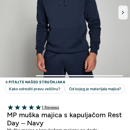
1 customer reviews
1 Reviews
5 out of 5 stars
MP muška majica s kapuljačom Rest
Day – Navy