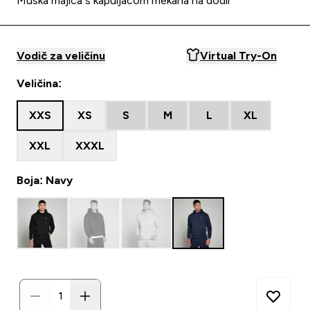
Muška majica s kapuljačom mekana na dodir
Vodič za veličinu
Virtual Try-On
Veličina:
XXS
XS
S
M
L
XL
XXL
XXXL
Boja: Navy