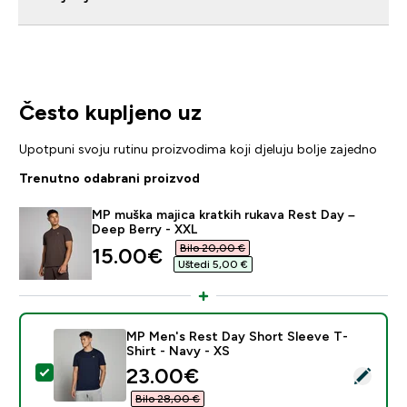
Često kupljeno uz
Upotpuni svoju rutinu proizvodima koji djeluju bolje zajedno
Trenutno odabrani proizvod
MP muška majica kratkih rukava Rest Day –
Deep Berry - XXL
Bilo 20,00 €‎
discounted price
15.00€‎
Uštedi 5,00 €‎
MP Men's Rest Day Short Sleeve T-
Shirt - Navy - XS
discounted price
23.00€‎
Odaberi ovaj proizvod - MP Men's Rest Day Short Slee
Bilo 28,00 €‎