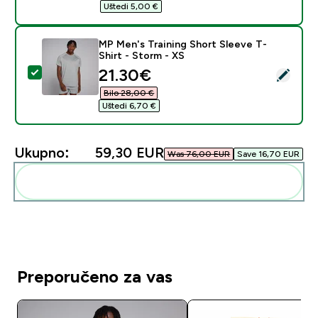
Uštedi 5,00 €‎
MP Men's Training Short Sleeve T-
Shirt - Storm - XS
discounted price
21.30€‎
Odaberi ovaj proizvod - MP Men's Training Short Sleev
Bilo 28,00 €‎
Uštedi 6,70 €‎
Ukupno:
59,30 EUR‎
Was 76,00 EUR‎
Save 16,70 EUR‎
Dodaj ovo u svoju rutinu
Preporučeno za vas