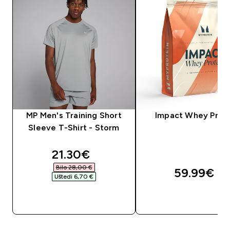
MP Men's Training Short
Impact Whey Prot
Sleeve T-Shirt - Storm
discounted price
21.30€‎
Bilo 28,00 €‎
59.99€‎
Uštedi 6,70 €‎
BRZA KUPNJA
BRZA KUPNJA