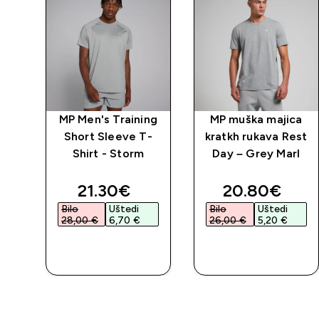
MP Men's Training
MP muška majica
Short Sleeve T-
kratkh rukava Rest
Shirt - Storm
Day – Grey Marl
discounted price
discounted 
21.30€‎
20.80€‎
Bilo
Uštedi
Bilo
Uštedi
28,00 €‎
6,70 €‎
26,00 €‎
5,20 €‎
BRZA
BRZA
KUPNJA
KUPNJA