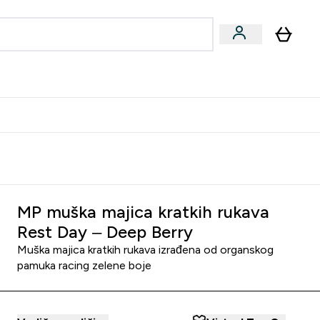
formance
submenu
Vegan submenu
Enter Performance submenu
⌄
učite prijatelju i zaradite 10 EUR
MP muška majica kratkih rukava
Rest Day – Deep Berry
Muška majica kratkih rukava izrađena od organskog
pamuka racing zelene boje