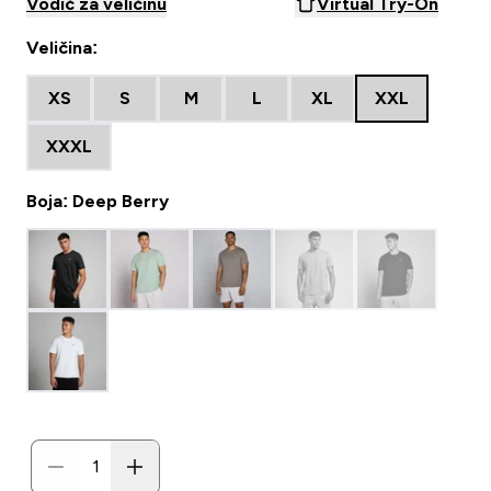
Vodič za veličinu
Virtual Try-On
Veličina:
XS
S
M
L
XL
XXL
XXXL
Boja: Deep Berry