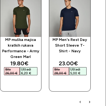
MP muška majica
MP Men's Rest Day
MP
kratkih rukava
Short Sleeve T-
Performance - Army
Shirt - Navy
Green Marl
price
discounted price
discounted price
19.80€‎
23.00€‎
Bilo
Uštedi
Bilo
Uštedi
26,00 €‎
6,20 €‎
28,00 €‎
5,00 €‎
BRZA
BRZA
KUPNJA
KUPNJA