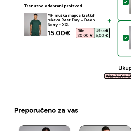
O
Trenutno odabrani proizvod
MP muška majica kratkih
rukava Rest Day – Deep
Berry - XXL
Bilo
Uštedi
discounted price
15.00€‎
20,00 €‎
5,00 €‎
O
Uku
Was 76,00 E
Preporučeno za vas