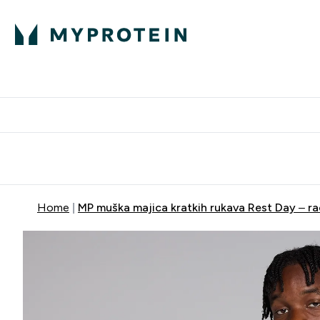
Proteini
Besplatna dostava pri kupn
Home
MP muška majica kratkih rukava Rest Day – ra