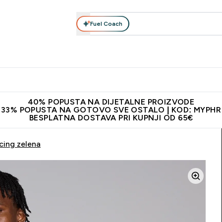
Fuel Coach
Prehrana
Odjeća
Vitamini
Snackovi
Vegan
Per
Enter Proteini submenu
Enter Prehrana submenu
Enter Odjeća submenu
Enter Vitamini submenu
Enter Snackovi 
Enter 
⌄
⌄
⌄
⌄
⌄
⌄
ji od 65€
Najnovija odjeća
Proizvodi najveće kvalitete
Prepor
40% POPUSTA NA DIJETALNE PROIZVODE
33% POPUSTA NA GOTOVO SVE OSTALO | KOD: MYPHR
BESPLATNA DOSTAVA PRI KUPNJI OD 65€
cing zelena