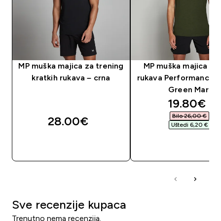
MP muška majica za trening
MP muška majica kra
kratkih rukava – crna
rukava Performance -
Green Marl
discounte
19.80€‎
Bilo 26,00 €‎
28.00€‎
Uštedi 6,20 €‎
BRZA KUPNJA
BRZA KUPNJA
Sve recenzije kupaca
Trenutno nema recenzija.