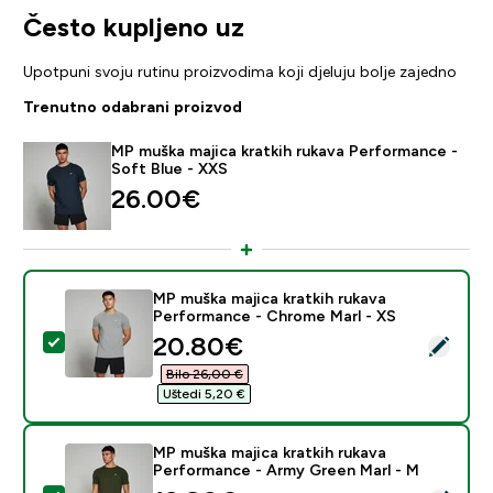
Često kupljeno uz
Upotpuni svoju rutinu proizvodima koji djeluju bolje zajedno
Trenutno odabrani proizvod
MP muška majica kratkih rukava Performance -
Soft Blue - XXS
26.00€‎
MP muška majica kratkih rukava
Performance - Chrome Marl - XS
discounted price
20.80€‎
Odaberi ovaj proizvod - MP muška majica kratkih ruka
Bilo 26,00 €‎
Uštedi 5,20 €‎
MP muška majica kratkih rukava
Performance - Army Green Marl - M