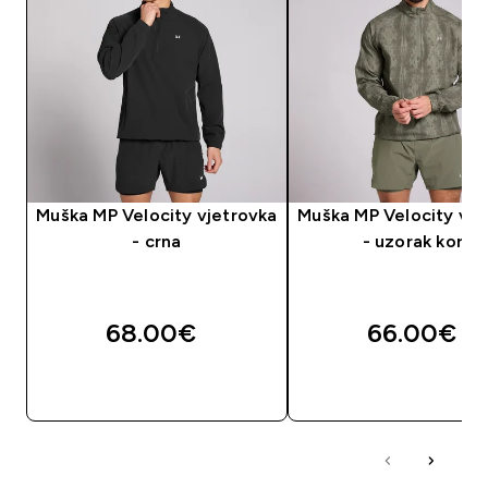
Muška MP Velocity vjetrovka
Muška MP Velocity vje
- crna
- uzorak kore
68.00€‎
66.00€‎
BRZA KUPNJA
BRZA KUPNJA