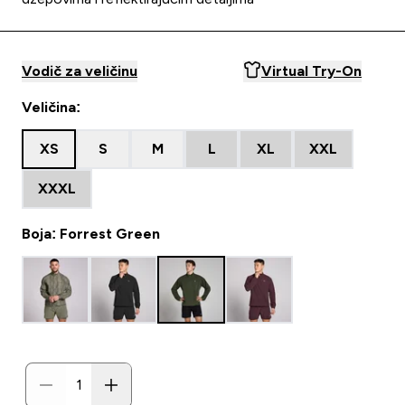
Vodič za veličinu
Virtual Try-On
Veličina:
XS
S
M
L
XL
XXL
XXXL
Boja: Forrest Green