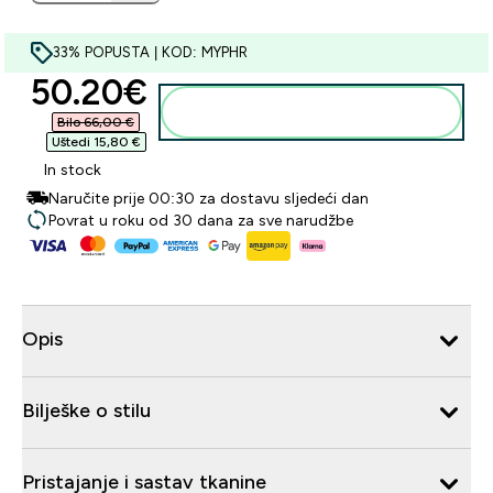
33% POPUSTA | KOD: MYPHR
discounted price
50.20€‎
Dodaj u košaricu
Bilo 66,00 €‎
Uštedi 15,80 €‎
In stock
Naručite prije 00:30 za dostavu sljedeći dan
Povrat u roku od 30 dana za sve narudžbe
Opis
Bilješke o stilu
Pristajanje i sastav tkanine