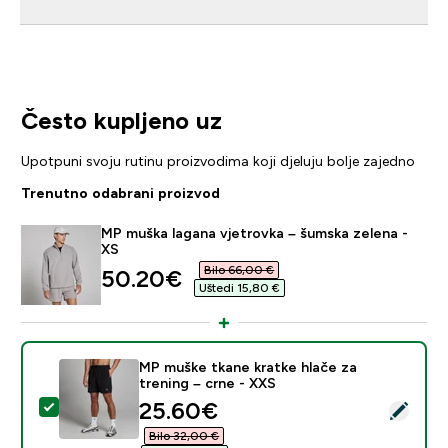
Često kupljeno uz
Upotpuni svoju rutinu proizvodima koji djeluju bolje zajedno
Trenutno odabrani proizvod
MP muška lagana vjetrovka – šumska zelena -
XS
Bilo 66,00 €‎
discounted price
50.20€‎
Uštedi 15,80 €‎
MP muške tkane kratke hlače za
trening – crne - XXS
discounted price
25.60€‎
Odaberi ovaj proizvod - MP muške tkane kratke hlače z
Bilo 32,00 €‎