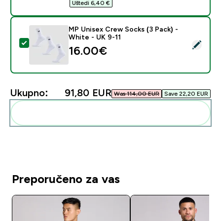
Uštedi 6,40 €‎
MP Unisex Crew Socks (3 Pack) -
White - UK 9-11
Odaberi ovaj proizvod - MP Unisex Crew Socks (3 Pack
16.00€‎
Ukupno:
91,80 EUR‎
Was 114,00 EUR‎
Save 22,20 EUR‎
Dodaj ovo u svoju rutinu
Preporučeno za vas