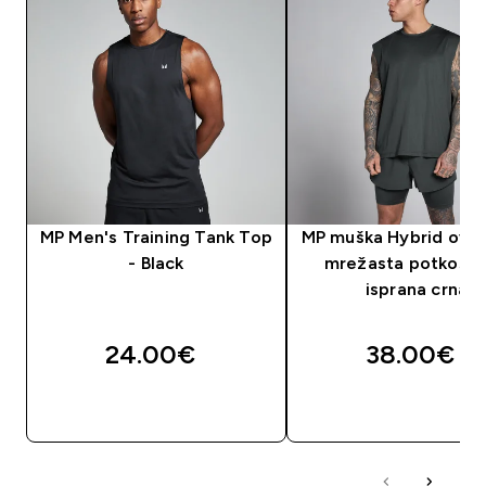
MP Men's Training Tank Top
MP muška Hybrid over
- Black
mrežasta potkošulj
isprana crna
24.00€‎
38.00€‎
BRZA KUPNJA
BRZA KUPNJA