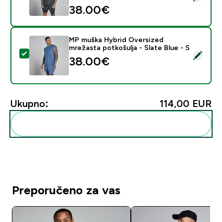
38.00€‎
MP muška Hybrid Oversized
mrežasta potkošulja - Slate Blue - S
Odaberi ovaj proizvod - MP muška Hybrid Oversized mre
38.00€‎
Ukupno:
114,00 EUR‎
Dodaj ovo u svoju rutinu
Preporučeno za vas