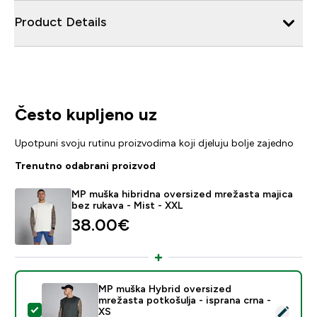
Product Details
Često kupljeno uz
Upotpuni svoju rutinu proizvodima koji djeluju bolje zajedno
Trenutno odabrani proizvod
MP muška hibridna oversized mrežasta majica
bez rukava - Mist - XXL
38.00€‎
MP muška Hybrid oversized
mrežasta potkošulja - isprana crna -
Odaberi ovaj proizvod - MP muška Hybrid oversized mre
XS