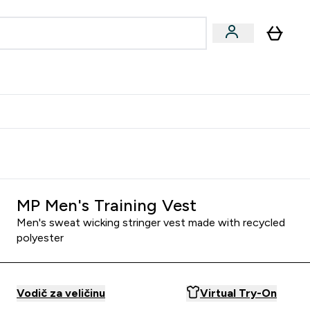
formance
submenu
Vegan submenu
Enter Performance submenu
⌄
učite prijatelju i zaradite 10 EUR
MP Men's Training Vest
Men's sweat wicking stringer vest made with recycled
polyester
Vodič za veličinu
Virtual Try-On