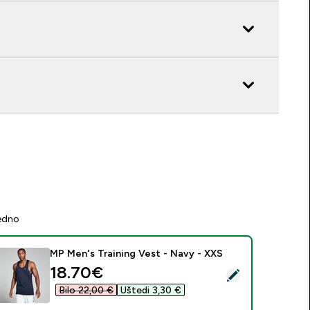
jedno
MP Men's Training Vest - Navy - XXS
discounted price
18.70€‎
daberi ovaj proizvod - MP Men's Training Vest - Navy - XXS
Bilo 22,00 €‎
Uštedi 3,30 €‎