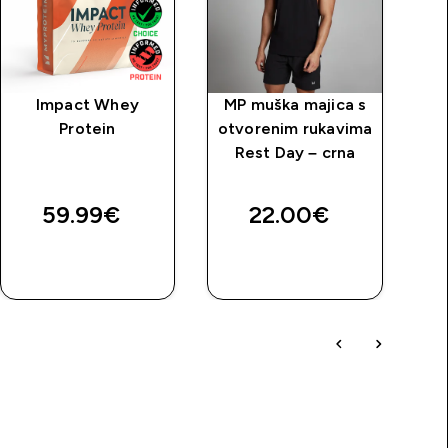
Impact Whey
MP muška majica s
MP
Protein
otvorenim rukavima
ž
Rest Day – crna
B
59.99€‎
22.00€‎
2
BRZA
BRZA
KUPNJA
KUPNJA