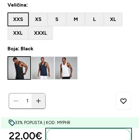
Veličina:
XXS
XS
S
M
L
XL
XXL
XXXL
Boja: Black
33% POPUSTA | KOD: MYPHR
22.00€‎
Dodaj u košaricu