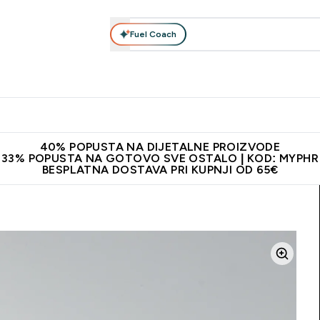
Fuel Coach
Prehrana
Odjeća
Vitamini
Snackovi
Vegan
Per
Enter Proteini submenu
Enter Prehrana submenu
Enter Odjeća submenu
Enter Vitamini submenu
Enter Snackovi 
Enter 
⌄
⌄
⌄
⌄
⌄
⌄
ji od 65€
Najnovija odjeća
Proizvodi najveće kvalitete
Prepor
40% POPUSTA NA DIJETALNE PROIZVODE
33% POPUSTA NA GOTOVO SVE OSTALO | KOD: MYPHR
BESPLATNA DOSTAVA PRI KUPNJI OD 65€