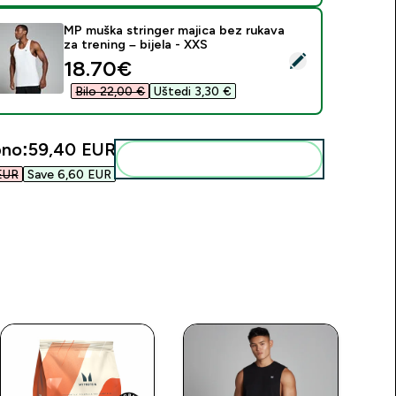
MP muška stringer majica bez rukava
za trening – bijela - XXS
daberi ovaj proizvod - MP muška stringer majica bez rukava za t
discounted price
18.70€‎
Bilo 22,00 €‎
Uštedi 3,30 €‎
no:
59,40 EUR‎
Dodaj ovo u svoju rutinu
UR‎
Save 6,60 EUR‎