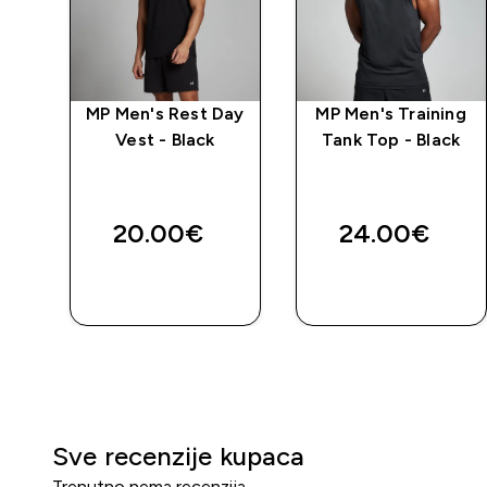
er
MP Men's Rest Day
MP Men's Training
va
Vest - Black
Tank Top - Black
la
ed price
20.00€‎
24.00€‎
BRZA
BRZA
KUPNJA
KUPNJA
Sve recenzije kupaca
Trenutno nema recenzija.