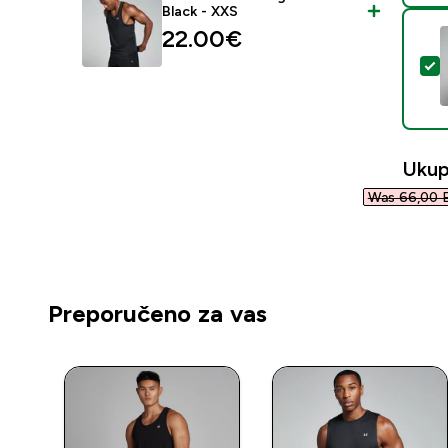
Black - XXS
22.00€‎
O
Ukup
Was 66,00 E
Preporučeno za vas