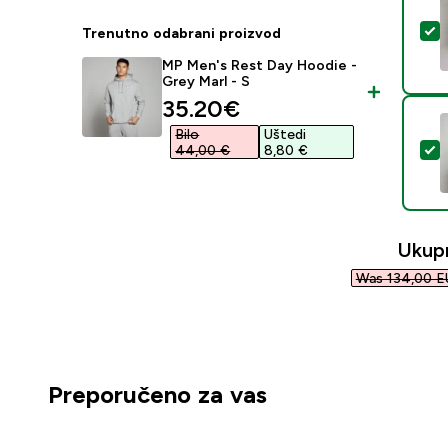
O
Trenutno odabrani proizvod
MP Men's Rest Day Hoodie -
Grey Marl - S
discounted price
35.20€‎
Bilo
Uštedi
O
44,00 €‎
8,80 €‎
Ukup
Was 134,00 E
Preporučeno za vas