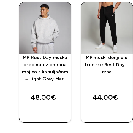
 s
MP Rest Day muška
MP muški donji dio
t
predimenzionirana
trenirke Rest Day –
majica s kapuljačom
crna
– Light Grey Marl
ed price
48.00€‎
44.00€‎
BRZA
BRZA
KUPNJA
KUPNJA