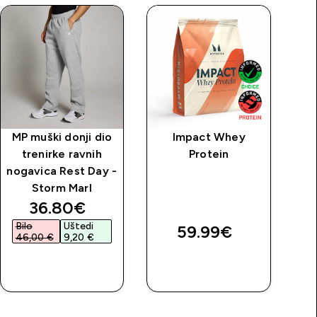
MP muški donji dio
Impact Whey
MP
trenirke ravnih
Protein
pr
nogavica Rest Day -
ma
Storm Marl
discounted price
36.80€‎
Bilo
Uštedi
59.99€‎
46,00 €‎
9,20 €‎
BRZA
BRZA
KUPNJA
KUPNJA